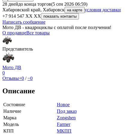
28 дней
до конца торгов
(5 сен 2026 06:59)
Хабаровский край, Хабаровск
условия доставки
на карте
+7 914 547 XX XX
показать контакты
Написать сообщение
Мото ДВ - квадроциклы с оплатой после получения!
О продавце
Все товары
Представитель
Мото ДВ
0
Отзывы
+0
/
−0
Описание
Состояние
Новое
Наличие
Под заказ
Марка
Zongshen
Модель
Farmer
КПП
МКПП