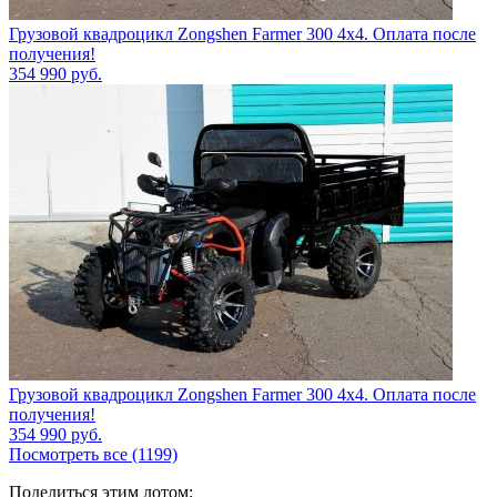
Грузовой квадроцикл Zongshen Farmer 300 4х4. Оплата после
получения!
354 990
руб.
Грузовой квадроцикл Zongshen Farmer 300 4х4. Оплата после
получения!
354 990
руб.
Посмотреть все (1199)
Поделиться этим лотом: