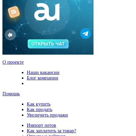
О проекте
Наши вакансии
Блог компании
Помощь
Как купить
Как продать
Увеличить продажи
Импорт лотов
Как заплатить за товар?