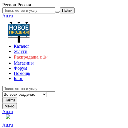
Регион
Россия
Найти
Au.ru
Каталог
Услуги
Распродажа с 1
₽
Магазины
Форум
Помощь
Блог
Найти
Меню
Au.ru
Au.ru