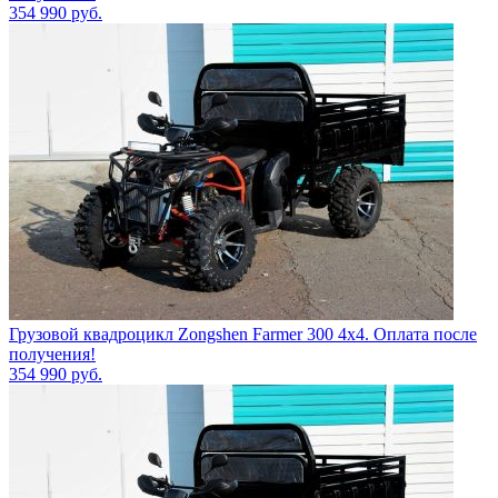
354 990
руб.
Грузовой квадроцикл Zongshen Farmer 300 4х4. Оплата после
получения!
354 990
руб.