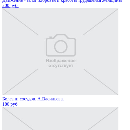
Движение - залог здоровья и красоты трудящейся женщины
200
руб.
Болезни сосудов. А.Васильева.
180
руб.