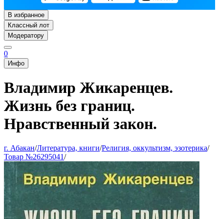
В избранное
Классный лот
Модератору
0
Инфо
Владимир Жикаренцев.
Жизнь без границ.
Нравственный закон.
г. Абакан
/
Литература, книги
/
Религия, оккультизм, эзотерика
/
Товар №26295041
/