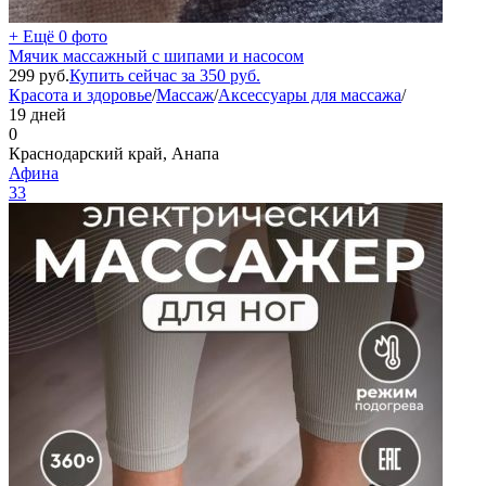
+ Ещё 0 фото
Мячик массажный с шипами и насосом
299
руб.
Купить сейчас за
350
руб.
Красота и здоровье
/
Массаж
/
Аксессуары для массажа
/
19 дней
0
Краснодарский край, Анапа
Афина
33