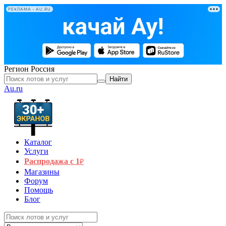
РЕКЛАМА • AU.RU
Регион
Россия
Найти
Au.ru
Каталог
Услуги
Распродажа с 1
₽
Магазины
Форум
Помощь
Блог