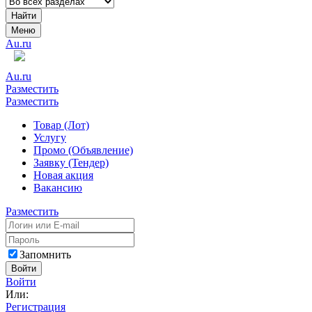
Найти
Меню
Au.ru
Au.ru
Разместить
Разместить
Товар (Лот)
Услугу
Промо (Объявление)
Заявку (Тендер)
Новая акция
Вакансию
Разместить
Запомнить
Войти
Войти
Или:
Регистрация