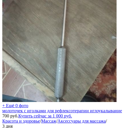
+ Ещё 0 фото
молоточек с иголками для рефлексотерапии иглоукалывание
700
руб.
Купить сейчас за
1 000
руб.
Красота и здоровье
/
Массаж
/
Аксессуары для массажа
/
3 дня