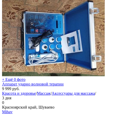
+ Ещё 0 фото
Аппарат ударно волновой терапии
9 999
руб.
Красота и здоровье
/
Массаж
/
Аксессуары для массажа
/
3 дня
0
Красноярский край, Шуваево
Mihav