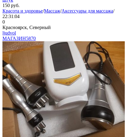
150
руб.
Красота и здоровье
/
Массаж
/
Аксессуары для массажа
/
22:31:04
0
Красноярск, Северный
ljudvol
МАГАЗИН
5870