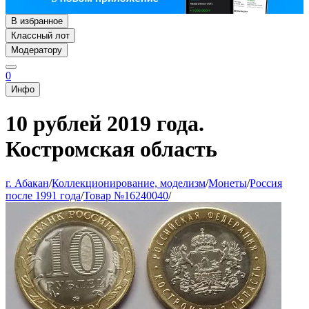
В избранное
Классный лот
Модератору
0
Инфо
10 рублей 2019 года.
Костромская область
г. Абакан
/
Коллекционирование, моделизм
/
Монеты
/
Россия
после 1991 года
/
Товар №16240040
/