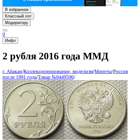
В избранное
Классный лот
Модератору
0
Инфо
2 рубля 2016 года ММД
г. Абакан
/
Коллекционирование, моделизм
/
Монеты
/
Россия
после 1991 года
/
Товар №9449596
/