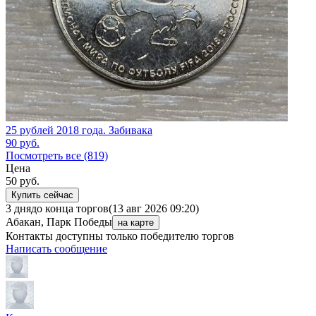
25 рублей 2018 года. Забивака
90
руб.
Посмотреть все (819)
Цена
50
руб.
Купить сейчас
3 дня
до конца торгов
(13 авг 2026 09:20)
Абакан, Парк Победы
на карте
Контакты доступны только победителю торгов
Написать сообщение