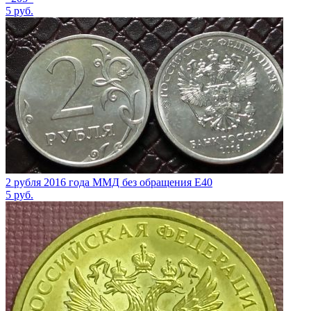
5
руб.
2 рубля 2016 года ММД без обращения Е40
5
руб.