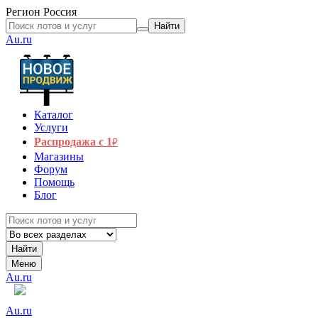
Регион
Россия
Найти
Au.ru
Каталог
Услуги
Распродажа с 1
₽
Магазины
Форум
Помощь
Блог
Найти
Меню
Au.ru
Au.ru