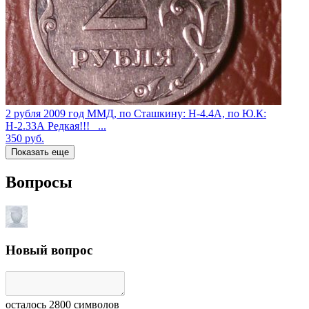
2 рубля 2009 год ММД, по Сташкину: Н-4.4А, по Ю.К:
Н-2.33А Редкая!!! _...
350
руб.
Показать еще
Вопросы
Новый вопрос
осталось
2800
символов