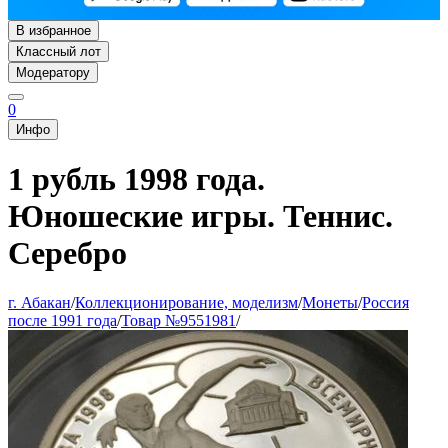
В избранное
Классный лот
Модератору
0
Инфо
1 рубль 1998 года.
Юношеские игры. Теннис.
Серебро
г. Абакан
/
Коллекционирование, моделизм
/
Монеты
/
Россия
после 1991 года
/
Товар №9551981
/