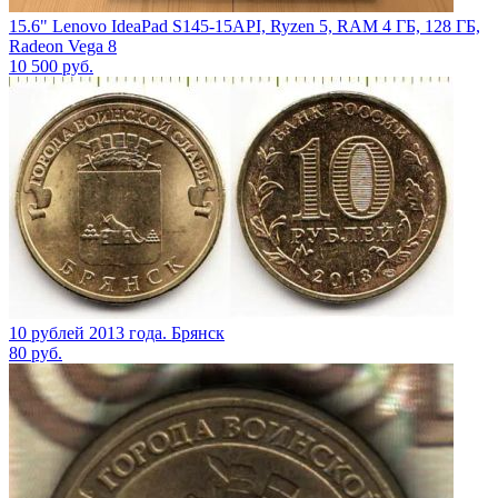
15.6" Lenovo IdeaPad S145-15API, Ryzen 5, RAM 4 ГБ, 128 ГБ,
Radeon Vega 8
10 500
руб.
10 рублей 2013 года. Брянск
80
руб.