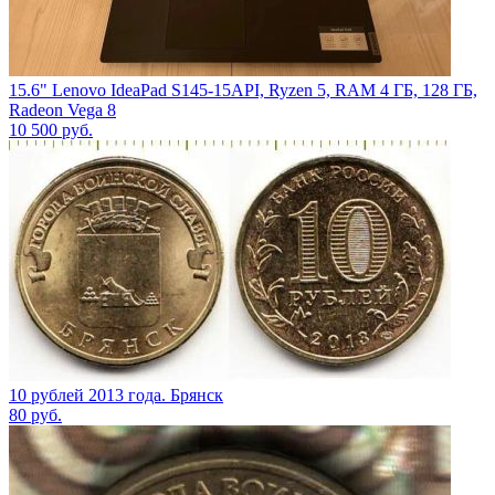
15.6" Lenovo IdeaPad S145-15API, Ryzen 5, RAM 4 ГБ, 128 ГБ,
Radeon Vega 8
10 500
руб.
10 рублей 2013 года. Брянск
80
руб.