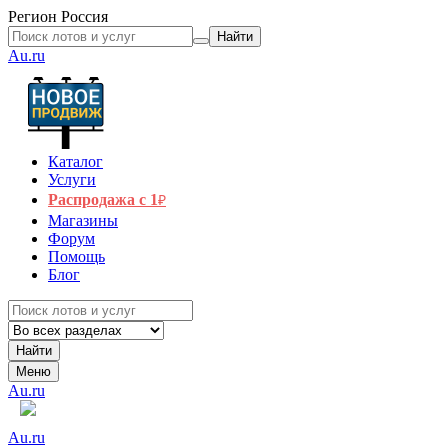
Регион
Россия
Найти
Au.ru
Каталог
Услуги
Распродажа с 1
₽
Магазины
Форум
Помощь
Блог
Найти
Меню
Au.ru
Au.ru