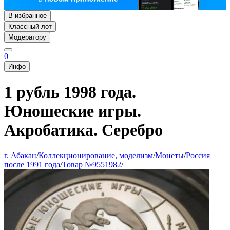
В избранное
Классный лот
Модератору
0
Инфо
1 рубль 1998 года.
Юношеские игры.
Акробатика. Серебро
г. Абакан
/
Коллекционирование, моделизм
/
Монеты
/
Россия
после 1991 года
/
Товар №9551982
/