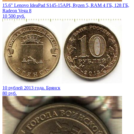
15.6" Lenovo IdeaPad S145-15API, Ryzen 5, RAM 4 ГБ, 128 ГБ,
Radeon Vega 8
10 500
руб.
10 рублей 2013 года. Брянск
80
руб.