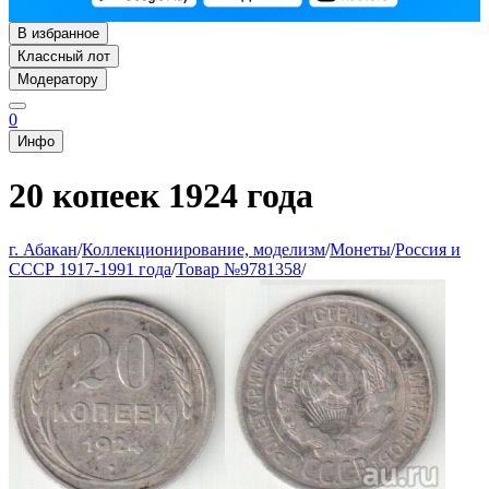
В избранное
Классный лот
Модератору
0
Инфо
20 копеек 1924 года
г. Абакан
/
Коллекционирование, моделизм
/
Монеты
/
Россия и
СССР 1917-1991 года
/
Товар №9781358
/