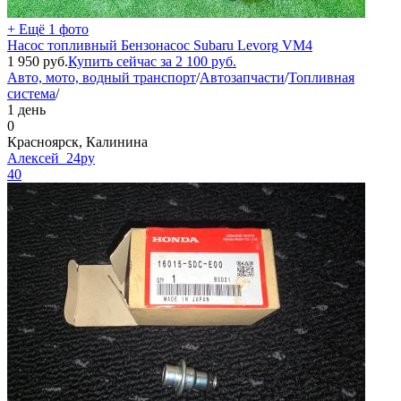
+ Ещё 1 фото
Насос топливный Бензонасос Subaru Levorg VM4
1 950
руб.
Купить сейчас за
2 100
руб.
Авто, мото, водный транспорт
/
Автозапчасти
/
Топливная
система
/
1 день
0
Красноярск, Калинина
Алексей_24ру
40