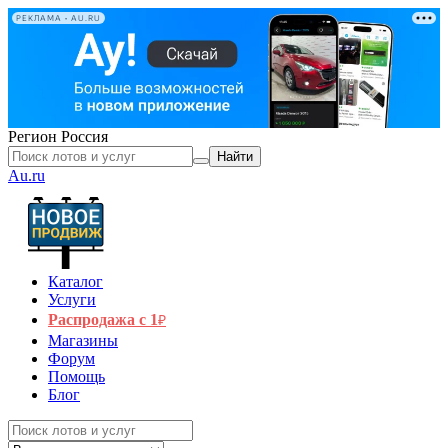
РЕКЛАМА • AU.RU
Регион
Россия
Найти
Au.ru
Каталог
Услуги
Распродажа с 1
₽
Магазины
Форум
Помощь
Блог