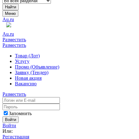
Найти
Меню
Au.ru
Au.ru
Разместить
Разместить
Товар (Лот)
Услугу
Промо (Объявление)
Заявку (Тендер)
Новая акция
Вакансию
Разместить
Запомнить
Войти
Войти
Или:
Регистрация