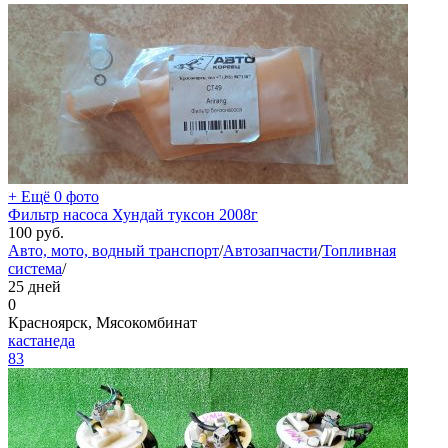
+ Ещё 0 фото
Фильтр насоса Хундай туксон 2008г
100
руб.
Авто, мото, водный транспорт
/
Автозапчасти
/
Топливная
система
/
25 дней
0
Красноярск, Мясокомбинат
кастанеда
83