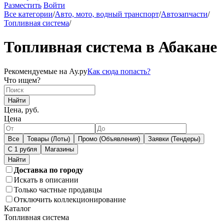
Разместить
Войти
Все категории
/
Авто, мото, водный транспорт
/
Автозапчасти
/
Топливная система
/
Топливная система в Абакане
Рекомендуемые на Ау.ру
Как сюда попасть?
Что ищем?
Найти
Цена, руб.
Цена
Все
Товары (Лоты)
Промо (Объявления)
Заявки (Тендеры)
С 1 рубля
Магазины
Доставка по городу
Искать в описании
Только частные продавцы
Отключить коллекционирование
Каталог
Топливная система