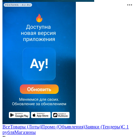
РЕКЛАМА • AU.RU
Все
Товары (Лоты)
Промо (Объявления)
Заявки (Тендеры)
С 1
рубля
Магазины