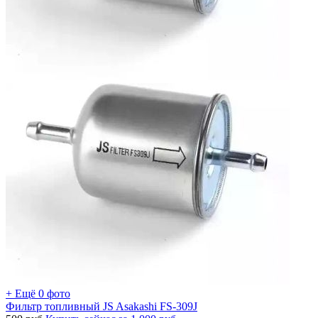
+ Ещё 0 фото
Фильтр топливный JS Asakashi FS-309J