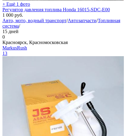
+ Ещё 1 фото
Регулятор давления топлива Honda 16015-SDC-E00
1 000
руб.
Авто, мото, водный транспорт
/
Автозапчасти
/
Топливная
система
/
15 дней
0
Красноярск, Красномосковская
MarkusRush
13