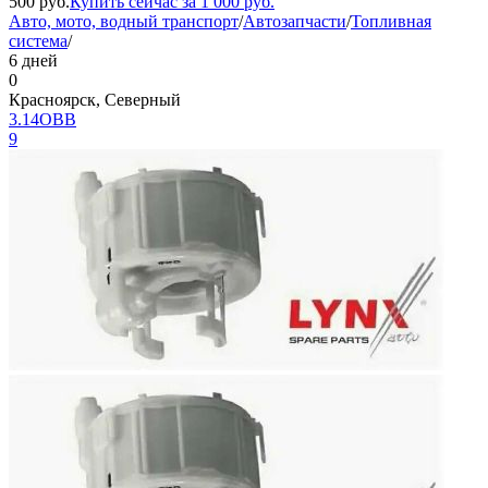
500
руб.
Купить сейчас за
1 000
руб.
Авто, мото, водный транспорт
/
Автозапчасти
/
Топливная
система
/
6 дней
0
Красноярск, Северный
3.14ОВВ
9