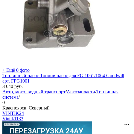
+ Ещё 0 фото
Топливный насос Топлив.насос для FG 1061/1064 Goodwill
арт. FPG1001
3 640
руб.
Авто, мото, водный транспорт
/
Автозапчасти
/
Топливная
система
/
0
Красноярск, Северный
VINTIK24
Vintik
1133
РЕКЛАМА