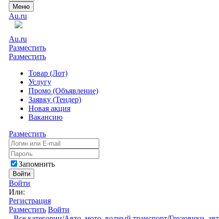
Меню
Au.ru
Au.ru
Разместить
Разместить
Товар (Лот)
Услугу
Промо (Объявление)
Заявку (Тендер)
Новая акция
Вакансию
Разместить
Запомнить
Войти
Войти
Или:
Регистрация
Разместить
Войти
Все категории
/
Авто, мото, водный транспорт
/
Грузовики, ав