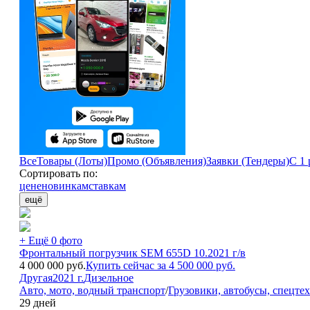
Все
Товары (Лоты)
Промо (Объявления)
Заявки (Тендеры)
С 1 
Сортировать по:
цене
новинкам
ставкам
ещё
+ Ещё 0 фото
Фронтальный погрузчик SEM 655D 10.2021 г/в
4 000 000
руб.
Купить сейчас за
4 500 000
руб.
Другая
2021 г.
Дизельное
Авто, мото, водный транспорт
/
Грузовики, автобусы, спецте
29 дней