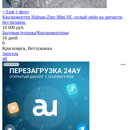
+ Ещё 1 фото
Квадрокоптер Hubsan Zino Mini SE, целый либо на запчасти,
без батареи.
10 000
руб.
Бытовая техника
/
Квадрокоптеры
/
16 дней
0
Красноярск, Ветлужанка
Зингель
48
РЕКЛАМА