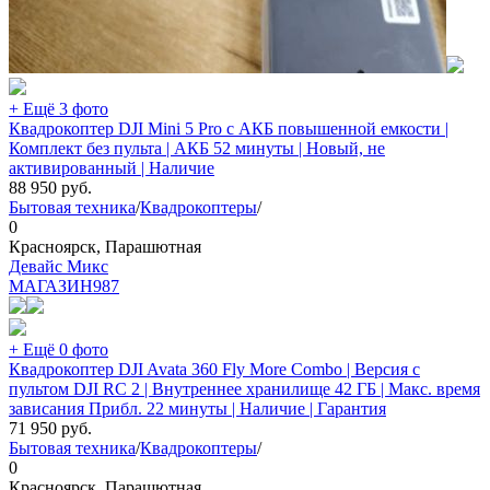
+ Ещё 3 фото
Квадрокоптер DJI Mini 5 Pro с АКБ повышенной емкости |
Комплект без пульта | АКБ 52 минуты | Новый, не
активированный | Наличие
88 950
руб.
Бытовая техника
/
Квадрокоптеры
/
0
Красноярск, Парашютная
Девайс Микс
МАГАЗИН
987
+ Ещё 0 фото
Квадрокоптер DJI Avata 360 Fly More Combo | Версия с
пультом DJI RC 2 | Внутреннее хранилище 42 ГБ | Макс. время
зависания Прибл. 22 минуты | Наличие | Гарантия
71 950
руб.
Бытовая техника
/
Квадрокоптеры
/
0
Красноярск, Парашютная