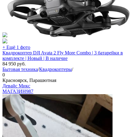
+ Ещё 1 фото
Квадрокоптер DJI Avata 2 Fly More Combo | 3 батарейки в
комплекте | Новый | В наличие
84 950
руб.
Бытовая техника
/
Квадрокоптеры
/
0
Красноярск, Парашютная
Девайс Микс
МАГАЗИН
987