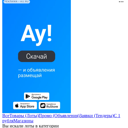
РЕКЛАМА • AU.RU
Все
Товары (Лоты)
Промо (Объявления)
Заявки (Тендеры)
С 1
рубля
Магазины
Вы искали лоты в категории