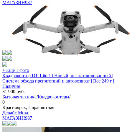
МАГАЗИН
987
+ Ещё 1 фото
Квадрокоптер DJI Lito 1 | Новый, не активированный |
Система обхода препятствий и автовозврат | Вес 249 г |
Наличие
31 900
руб.
Бытовая техника
/
Квадрокоптеры
/
0
Красноярск, Парашютная
Девайс Микс
МАГАЗИН
987