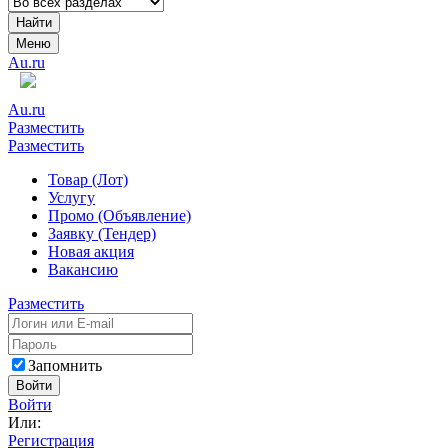
Найти
Меню
Au.ru
Au.ru
Разместить
Разместить
Товар (Лот)
Услугу
Промо (Объявление)
Заявку (Тендер)
Новая акция
Вакансию
Разместить
Запомнить
Войти
Войти
Или:
Регистрация