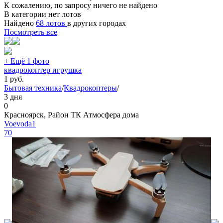
К сожалению, по запросу ничего не найдено
В категории нет лотов
Найдено
68 лотов
в других городах
Посмотреть все
+ Ещё 1 фото
квадрокоптер игрушка
1
руб.
Бытовая техника
/
Квадрокоптеры
/
3 дня
0
Красноярск, Район ТК Атмосфера дома
Voevoda1
70