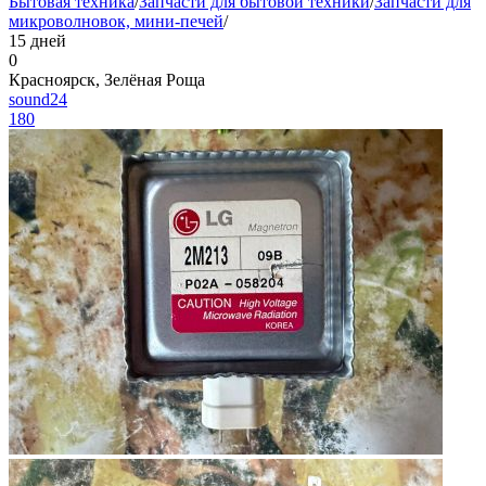
Бытовая техника
/
Запчасти для бытовой техники
/
Запчасти для
микроволновок, мини-печей
/
15 дней
0
Красноярск, Зелёная Роща
sound24
180