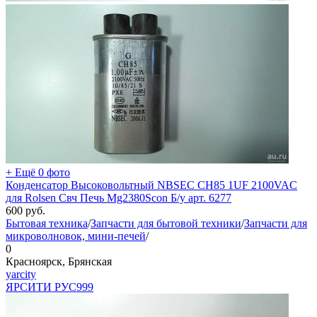
+ Ещё 0 фото
Конденсатор Высоковольтный NBSEC CH85 1UF 2100VAC
для Rolsen Свч Печь Mg2380Scon Б/у арт. 6277
600
руб.
Бытовая техника
/
Запчасти для бытовой техники
/
Запчасти для
микроволновок, мини-печей
/
0
Красноярск, Брянская
yarcity
ЯРСИТИ РУС
999