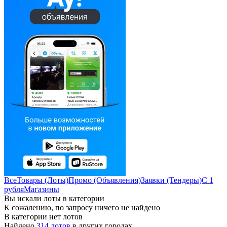
Все
Товары (Лоты)
Промо (Объявления)
Заявки (Тендеры)
С 1
рубля
Магазины
Вы искали лоты в категории
К сожалению, по запросу ничего не найдено
В категории нет лотов
Найдено
314 лотов
в других городах