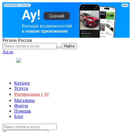
РЕКЛАМА • AU.RU
Регион
Россия
Найти
Au.ru
Каталог
Услуги
Распродажа с 1
₽
Магазины
Форум
Помощь
Блог