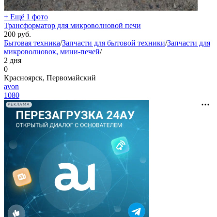
+ Ещё 1 фото
Трансформатор для микроволновой печи
200
руб.
Бытовая техника
/
Запчасти для бытовой техники
/
Запчасти для
микроволновок, мини-печей
/
2 дня
0
Красноярск, Первомайский
avon
1080
РЕКЛАМА