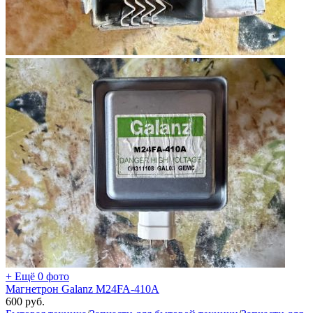
+ Ещё 0 фото
Магнетрон Galanz M24FA-410A
600
руб.