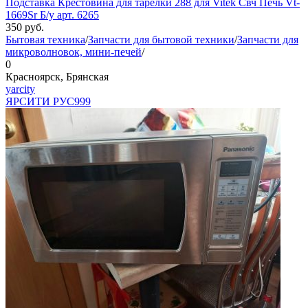
Подставка Крестовина для тарелки 288 для Vitek Свч Печь Vt-
1669Sr Б/у арт. 6265
350
руб.
Бытовая техника
/
Запчасти для бытовой техники
/
Запчасти для
микроволновок, мини-печей
/
0
Красноярск, Брянская
yarcity
ЯРСИТИ РУС
999