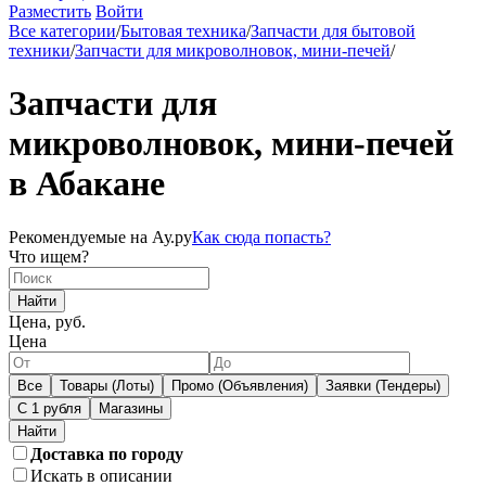
Разместить
Войти
Все категории
/
Бытовая техника
/
Запчасти для бытовой
техники
/
Запчасти для микроволновок, мини-печей
/
Запчасти для
микроволновок, мини-печей
в Абакане
Рекомендуемые на Ау.ру
Как сюда попасть?
Что ищем?
Найти
Цена, руб.
Цена
Все
Товары (Лоты)
Промо (Объявления)
Заявки (Тендеры)
С 1 рубля
Магазины
Доставка по городу
Искать в описании