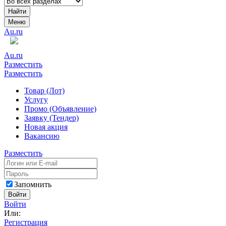
Найти
Меню
Au.ru
Au.ru
Разместить
Разместить
Товар (Лот)
Услугу
Промо (Объявление)
Заявку (Тендер)
Новая акция
Вакансию
Разместить
Запомнить
Войти
Войти
Или:
Регистрация