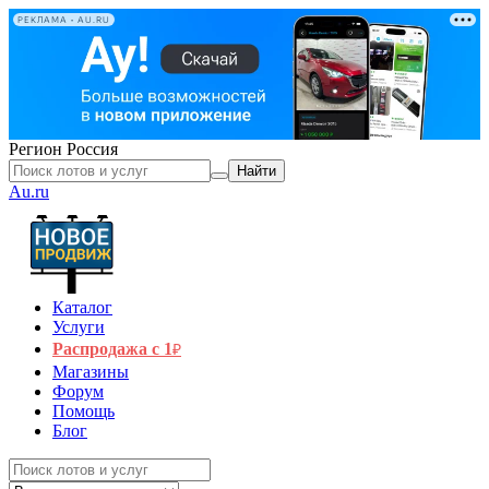
РЕКЛАМА • AU.RU
Регион
Россия
Найти
Au.ru
Каталог
Услуги
Распродажа с 1
₽
Магазины
Форум
Помощь
Блог