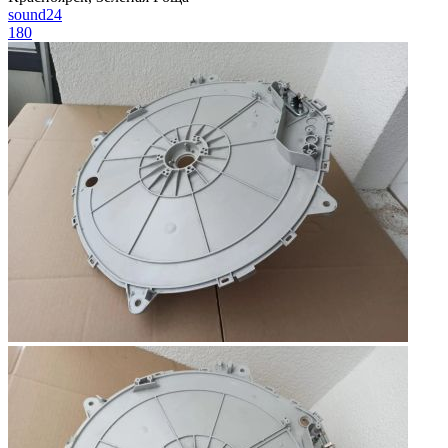
sound24
180