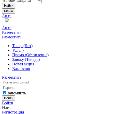
Найти
Меню
Au.ru
Au.ru
Разместить
Разместить
Товар (Лот)
Услугу
Промо (Объявление)
Заявку (Тендер)
Новая акция
Вакансию
Разместить
Запомнить
Войти
Войти
Или:
Регистрация