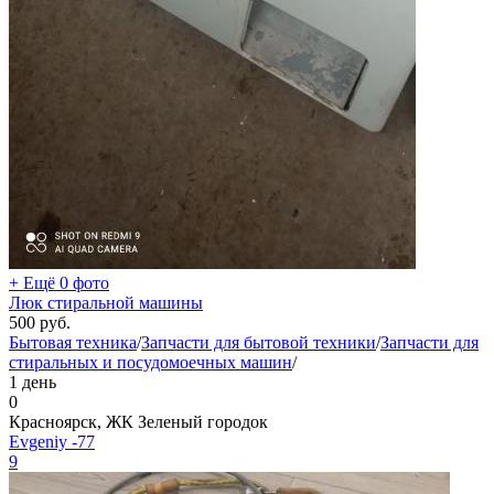
+ Ещё 0 фото
Люк стиральной машины
500
руб.
Бытовая техника
/
Запчасти для бытовой техники
/
Запчасти для
стиральных и посудомоечных машин
/
1 день
0
Красноярск, ЖК Зеленый городок
Evgeniy -77
9