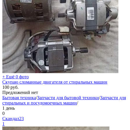
+ Ещё 0 фото
Скупаю сломанные двигателя от стиральных машин
100
руб.
Предложений нет
Бытовая техника
/
Запчасти для бытовой техники
/
Запчасти для
стиральных и посудомоечных машин
/
1 день
0
Скандал23
1