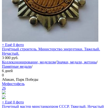
+ Ещё 0 фото
Почётный строитель. Министерство энергетики. Тяжелый.
Нечастый.
3 000
руб.
Коллекционирование, моделизм
/
Значки, медали, жетоны
/
Памятные медали
/
6 дней
0
Абакан, Парк Победы
Мефистофель
26
+ Ещё 0 фото
Почетный мастер минстанкопром СССР. Тяжелый. Нечастый