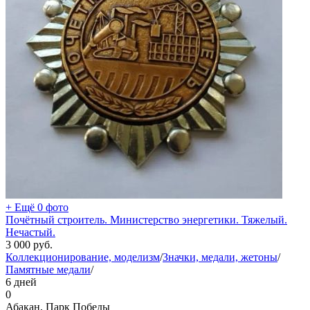
+ Ещё 0 фото
Почётный строитель. Министерство энергетики. Тяжелый.
Нечастый.
3 000
руб.
Коллекционирование, моделизм
/
Значки, медали, жетоны
/
Памятные медали
/
6 дней
0
Абакан, Парк Победы