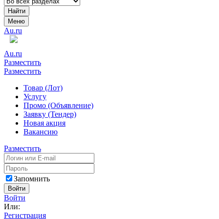
Найти
Меню
Au.ru
Au.ru
Разместить
Разместить
Товар (Лот)
Услугу
Промо (Объявление)
Заявку (Тендер)
Новая акция
Вакансию
Разместить
Запомнить
Войти
Войти
Или:
Регистрация