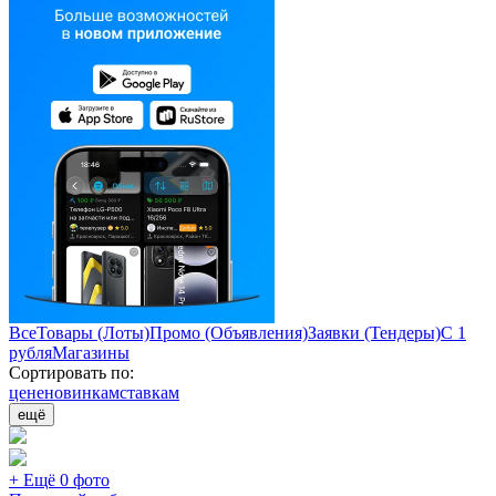
Все
Товары (Лоты)
Промо (Объявления)
Заявки (Тендеры)
С 1
рубля
Магазины
Сортировать по:
цене
новинкам
ставкам
ещё
+ Ещё 0 фото