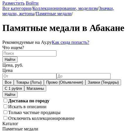
Разместить
Войти
Все категории
/
Коллекционирование, моделизм
/
Значки,
медали, жетоны
/
Памятные медали
/
Памятные медали в Абакане
Рекомендуемые на Ау.ру
Как сюда попасть?
Что ищем?
Найти
Цена, руб.
Цена
Все
Товары (Лоты)
Промо (Объявления)
Заявки (Тендеры)
С 1 рубля
Магазины
Доставка по городу
Искать в описании
Только частные продавцы
Отключить коллекционирование
Каталог
Памятные медали