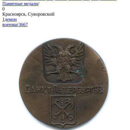
Памятные медали
/
0
Красноярск, Суворовский
1демон
военмаг
3667