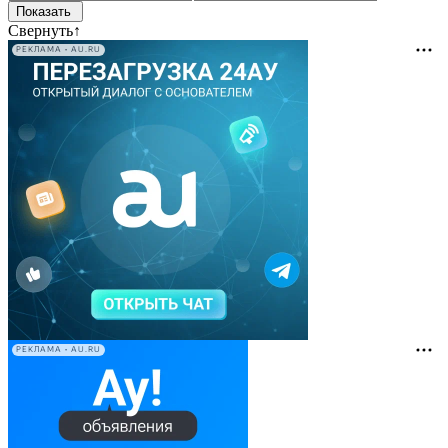
Свернуть
↑
РЕКЛАМА • AU.RU
РЕКЛАМА • AU.RU