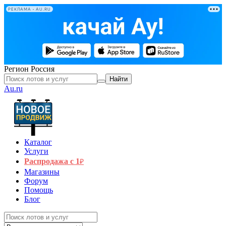
РЕКЛАМА • AU.RU
Регион
Россия
Найти
Au.ru
Каталог
Услуги
Распродажа с 1
₽
Магазины
Форум
Помощь
Блог