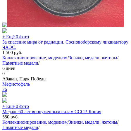
+ Ещё 0 фото
За спасение мира от радиации. Сосновоборскому ликвидатору
ЧАЭС.
1 500
руб.
Коллекционирование, моделизм
/
Значки, медали, жетоны
/
Памятные медали
/
6 дней
0
Абакан, Парк Победы
Мефистофель
26
+ Ещё 0 фото
Медаль 60 лет вооруженным силам СССР. Копия
550
руб.
Коллекционирование, моделизм
/
Значки, медали, жетоны
/
Памятные медали
/