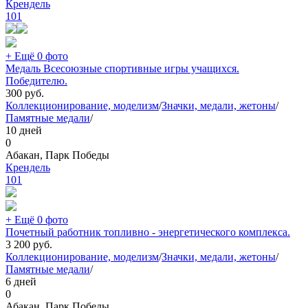
Крендель
101
+ Ещё 0 фото
Медаль Всесоюзные спортивные игры учащихся.
Победителю.
300
руб.
Коллекционирование, моделизм
/
Значки, медали, жетоны
/
Памятные медали
/
10 дней
0
Абакан, Парк Победы
Крендель
101
+ Ещё 0 фото
Почетный работник топливно - энергетического комплекса.
3 200
руб.
Коллекционирование, моделизм
/
Значки, медали, жетоны
/
Памятные медали
/
6 дней
0
Абакан, Парк Победы