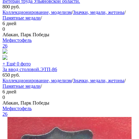
Ветеран труда Ульяновской области.
800
руб.
Коллекционирование, моделизм
/
Значки, медали, жетоны
/
Памятные медали
/
6 дней
0
Абакан, Парк Победы
Мефистофель
26
+ Ещё 0 фото
За ввод столовой.ЭТП-86
650
руб.
Коллекционирование, моделизм
/
Значки, медали, жетоны
/
Памятные медали
/
6 дней
0
Абакан, Парк Победы
Мефистофель
26