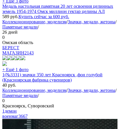
+ Ещё 3 фото
Медаль настольная памятная 20 лет освоения целинных
земель 1954-1974 Омск миллион гектар целины АЛ
589
руб.
Купить сейчас за
600
руб.
Коллекционирование, моделизм
/
Значки, медали, жетоны
/
Памятные медали
/
26 дней
0
Омская область
БEPECT
МАГАЗИН
2143
+ Ещё 1 фото
1(№3331) значки 350 лет Красноярск ,фон голубой
(Красноярская фабрика сувениров)
40
руб.
Коллекционирование, моделизм
/
Значки, медали, жетоны
/
Памятные медали
/
0
Красноярск, Суворовский
1демон
военмаг
3667