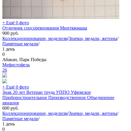
+ Ещё 0 фото
Отличник соцсоревнования Минтяжмаша
900
руб.
Коллекционирование, моделизм
/
Значки, медали, жетоны
/
Памятные медали
/
1 день
0
Абакан, Парк Победы
Мефистофель
26
+ Ещё 0 фото
Знак 20 лет Ветеран труда УППО Уфимское
Приборостроительное Производственное Объединение
авиация
600
руб.
Коллекционирование, моделизм
/
Значки, медали, жетоны
/
Памятные медали
/
1 день
0