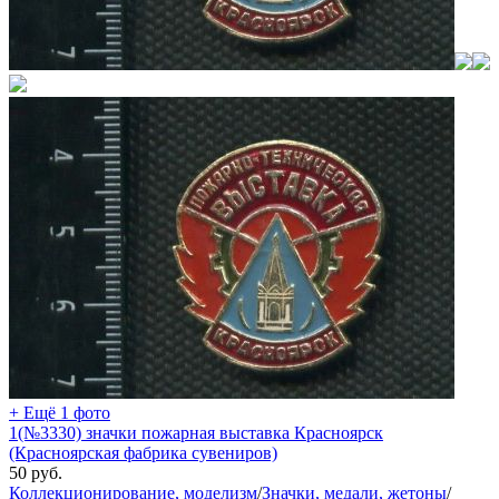
+ Ещё 1 фото
1(№3330) значки пожарная выставка Красноярск
(Красноярская фабрика сувениров)
50
руб.
Коллекционирование, моделизм
/
Значки, медали, жетоны
/