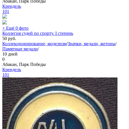
Абакан, Парк Победы
Крендель
101
+ Ещё 0 фото
Коллегия судей по спорту. I степень
50
руб.
Коллекционирование, моделизм
/
Значки, медали, жетоны
/
Памятные медали
/
10 дней
0
Абакан, Парк Победы
Крендель
101