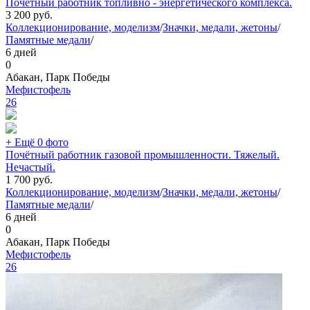
Почетный работник топливно - энергетического комплекса.
3 200
руб.
Коллекционирование, моделизм
/
Значки, медали, жетоны
/
Памятные медали
/
6 дней
0
Абакан, Парк Победы
Мефистофель
26
+ Ещё 0 фото
Почётный работник газовой промышленности. Тяжелый.
Нечастый.
1 700
руб.
Коллекционирование, моделизм
/
Значки, медали, жетоны
/
Памятные медали
/
6 дней
0
Абакан, Парк Победы
Мефистофель
26