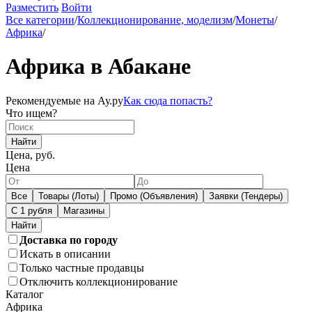
Разместить
Войти
Все категории
/
Коллекционирование, моделизм
/
Монеты
/
Африка
/
Африка в Абакане
Рекомендуемые на Ау.ру
Как сюда попасть?
Что ищем?
Найти
Цена, руб.
Цена
Все
Товары (Лоты)
Промо (Объявления)
Заявки (Тендеры)
С 1 рубля
Магазины
Доставка по городу
Искать в описании
Только частные продавцы
Отключить коллекционирование
Каталог
Африка