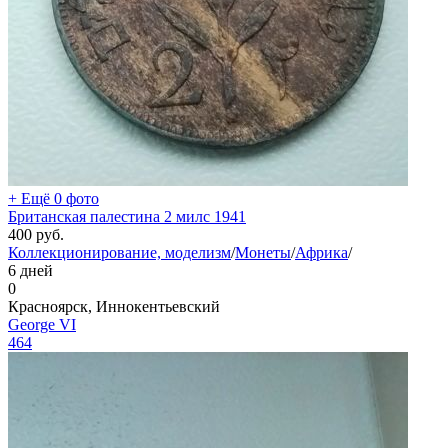
+ Ещё 0 фото
Британская палестина 2 милс 1941
400
руб.
Коллекционирование, моделизм
/
Монеты
/
Африка
/
6 дней
0
Красноярск, Иннокентьевский
George VI
464