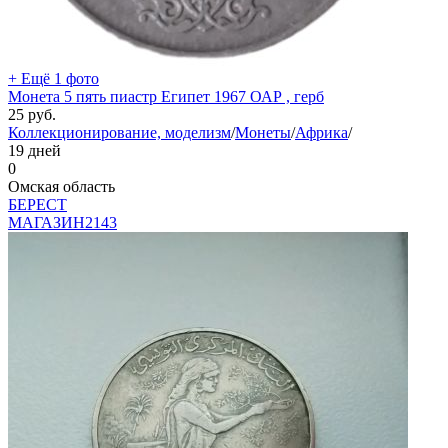
+ Ещё 1 фото
Монета 5 пять пиастр Египет 1967 ОАР , герб
25
руб.
Коллекционирование, моделизм
/
Монеты
/
Африка
/
19 дней
0
Омская область
БEPECT
МАГАЗИН
2143