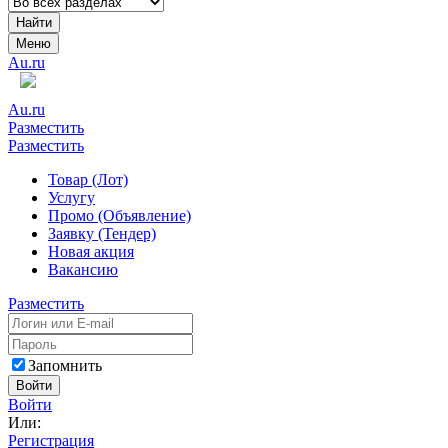
Найти
Меню
Au.ru
Au.ru
Разместить
Разместить
Товар (Лот)
Услугу
Промо (Объявление)
Заявку (Тендер)
Новая акция
Вакансию
Разместить
Запомнить
Войти
Войти
Или:
Регистрация