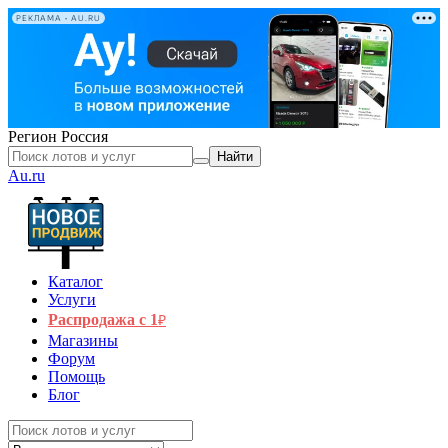
РЕКЛАМА • AU.RU
Регион
Россия
Найти
Au.ru
Каталог
Услуги
Распродажа с 1
₽
Магазины
Форум
Помощь
Блог