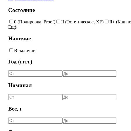
Состояние
0 (Полировка, Proof)
II (Эстетическое, XF)
II+ (Как н
Ещё
Наличие
В наличии
Год (гггг)
Номинал
Вес, г