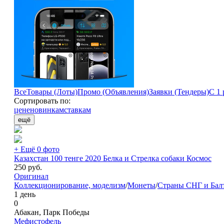
Все
Товары (Лоты)
Промо (Объявления)
Заявки (Тендеры)
С 1 
Сортировать по:
цене
новинкам
ставкам
ещё
+ Ещё 0 фото
Казахстан 100 тенге 2020 Белка и Стрелка собаки Космос
250
руб.
Оригинал
Коллекционирование, моделизм
/
Монеты
/
Страны СНГ и Бал
1 день
0
Абакан, Парк Победы
Мефистофель