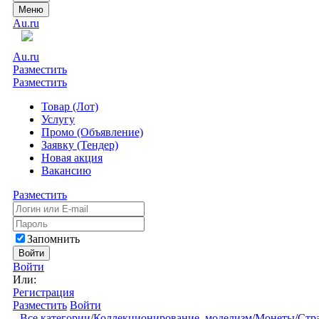
Меню
Au.ru
Au.ru
Разместить
Разместить
Товар (Лот)
Услугу
Промо (Объявление)
Заявку (Тендер)
Новая акция
Вакансию
Разместить
Запомнить
Войти
Войти
Или:
Регистрация
Разместить
Войти
Все категории
/
Коллекционирование, моделизм
/
Монеты
/
Стр