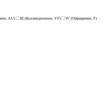
овое, AU)
III (Коллекционное, VF)
IV (Обращение, F)