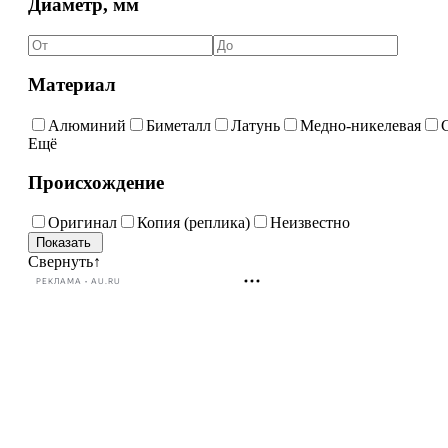
Диаметр, мм
Материал
Алюминий
Биметалл
Латунь
Медно-никелевая
Ещё
Происхождение
Оригинал
Копия (реплика)
Неизвестно
Свернуть
↑
РЕКЛАМА • AU.RU