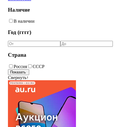
Наличие
В наличии
Год (гггг)
Страна
Россия
СССР
Свернуть
↑
РЕКЛАМА • AU.RU