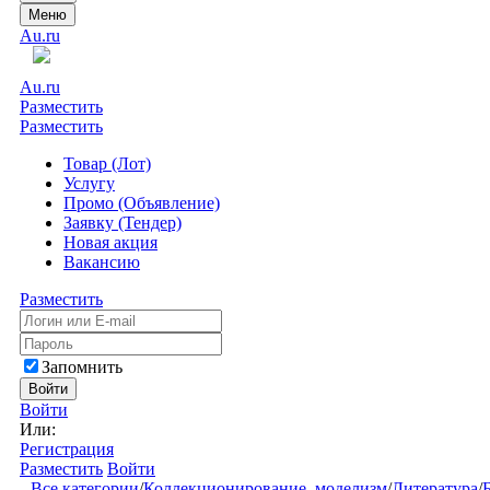
Меню
Au.ru
Au.ru
Разместить
Разместить
Товар (Лот)
Услугу
Промо (Объявление)
Заявку (Тендер)
Новая акция
Вакансию
Разместить
Запомнить
Войти
Войти
Или:
Регистрация
Разместить
Войти
Все категории
/
Коллекционирование, моделизм
/
Литература
/