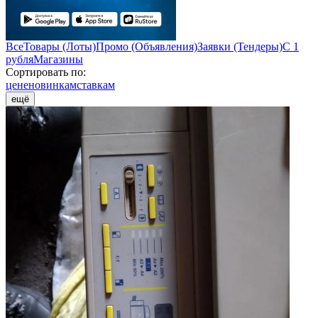
Все
Товары (Лоты)
Промо (Объявления)
Заявки (Тендеры)
С 1
рубля
Магазины
Сортировать по:
цене
новинкам
ставкам
ещё