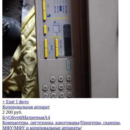
+ Ещё 1 фото
Копировальная аппарат
2 200
руб.
Б/у
Olivetti
Матричная
А4
Компьютеры, оргтехника, канцтовары
/
Принтеры, сканеры,
МФУ
/
МФУ и копировальные аппараты
/