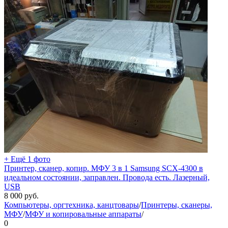
+ Ещё 1 фото
Принтер, сканер, копир. МФУ 3 в 1 Samsung SCX-4300 в
идеальном состоянии, заправлен. Провода есть. Лазерный,
USB
8 000
руб.
Компьютеры, оргтехника, канцтовары
/
Принтеры, сканеры,
МФУ
/
МФУ и копировальные аппараты
/
0