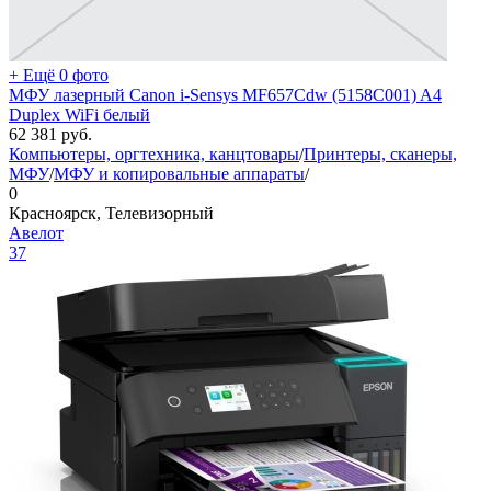
+ Ещё 0 фото
МФУ лазерный Canon i-Sensys MF657Cdw (5158C001) A4
Duplex WiFi белый
62 381
руб.
Компьютеры, оргтехника, канцтовары
/
Принтеры, сканеры,
МФУ
/
МФУ и копировальные аппараты
/
0
Красноярск, Телевизорный
Авелот
37