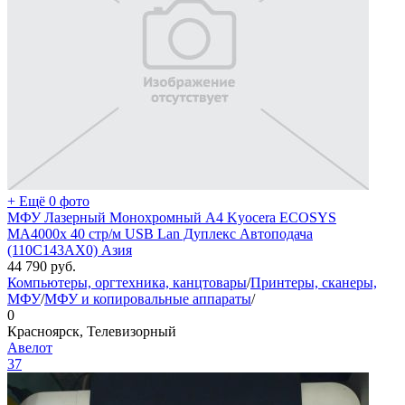
+ Ещё 0 фото
МФУ Лазерный Монохромный A4 Kyocera ECOSYS
MA4000x 40 стр/м USB Lan Дуплекс Автоподача
(110C143AX0) Азия
44 790
руб.
Компьютеры, оргтехника, канцтовары
/
Принтеры, сканеры,
МФУ
/
МФУ и копировальные аппараты
/
0
Красноярск, Телевизорный
Авелот
37