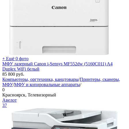
+ Ещё 0 фото
МФУ лазерный Canon i-Sensys MF552dw (5160C011) A4
Duplex WiFi белый
85 800
руб.
Компьютеры, оргтехника, канцтовары
/
Принтеры, сканеры,
МФУ
/
МФУ и копировальные аппараты
/
0
Красноярск, Телевизорный
Авелот
37