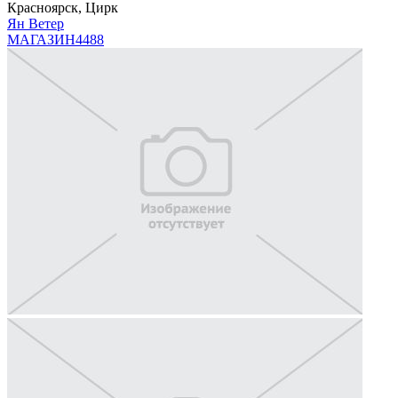
Красноярск, Цирк
Ян Ветер
МАГАЗИН
4488