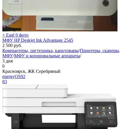
+ Ещё 0 фото
МФУ HP Deskjet Ink Advantage 2545
2 500
руб.
Компьютеры, оргтехника, канцтовары
/
Принтеры, сканеры,
МФУ
/
МФУ и копировальные аппараты
/
3 дня
0
Красноярск, ЖК Серебряный
energyOS92
83