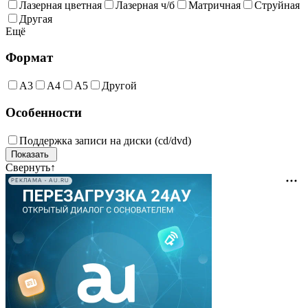
Лазерная цветная
Лазерная ч/б
Матричная
Струйная
Другая
Ещё
Формат
А3
А4
А5
Другой
Особенности
Поддержка записи на диски (cd/dvd)
Свернуть
↑
РЕКЛАМА • AU.RU