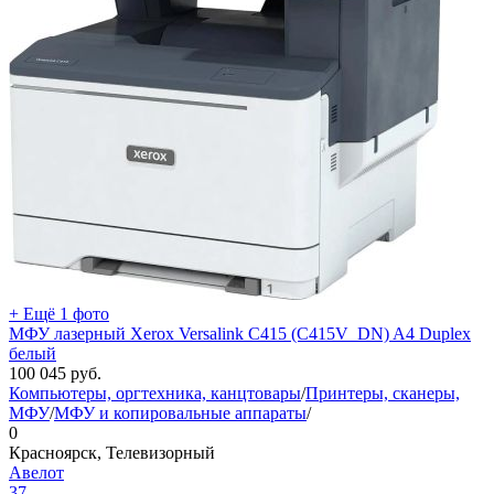
+ Ещё 1 фото
МФУ лазерный Xerox Versalink C415 (C415V_DN) A4 Duplex
белый
100 045
руб.
Компьютеры, оргтехника, канцтовары
/
Принтеры, сканеры,
МФУ
/
МФУ и копировальные аппараты
/
0
Красноярск, Телевизорный
Авелот
37