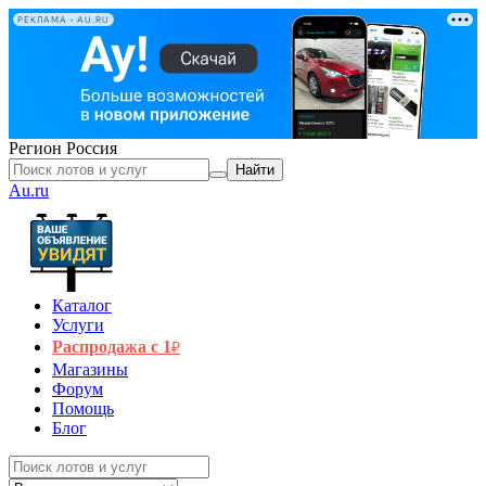
РЕКЛАМА • AU.RU
Регион
Россия
Найти
Au.ru
Каталог
Услуги
Распродажа с 1
₽
Магазины
Форум
Помощь
Блог