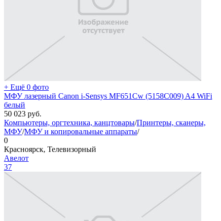
+ Ещё 0 фото
МФУ лазерный Canon i-Sensys MF651Cw (5158C009) A4 WiFi
белый
50 023
руб.
Компьютеры, оргтехника, канцтовары
/
Принтеры, сканеры,
МФУ
/
МФУ и копировальные аппараты
/
0
Красноярск, Телевизорный
Авелот
37