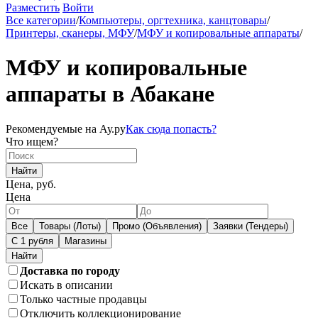
Разместить
Войти
Все категории
/
Компьютеры, оргтехника, канцтовары
/
Принтеры, сканеры, МФУ
/
МФУ и копировальные аппараты
/
МФУ и копировальные
аппараты в Абакане
Рекомендуемые на Ау.ру
Как сюда попасть?
Что ищем?
Найти
Цена, руб.
Цена
Все
Товары (Лоты)
Промо (Объявления)
Заявки (Тендеры)
С 1 рубля
Магазины
Доставка по городу
Искать в описании
Только частные продавцы
Отключить коллекционирование