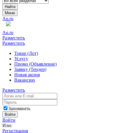
Найти
Меню
Au.ru
Au.ru
Разместить
Разместить
Товар (Лот)
Услугу
Промо (Объявление)
Заявку (Тендер)
Новая акция
Вакансию
Разместить
Запомнить
Войти
Войти
Или:
Регистрация