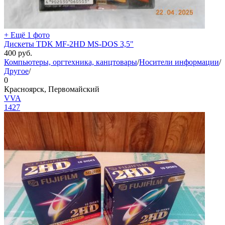
+ Ещё 1 фото
Дискеты TDK MF-2HD MS-DOS 3,5"
400
руб.
Компьютеры, оргтехника, канцтовары
/
Носители информации
/
Другое
/
0
Красноярск, Первомайский
VVA
1427