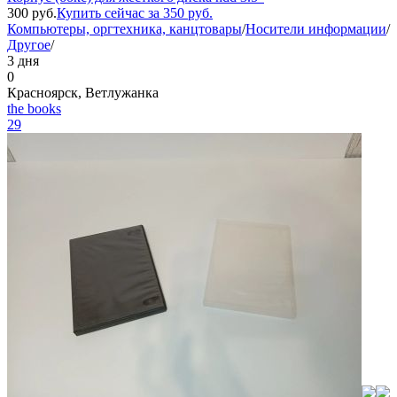
300
руб.
Купить сейчас за
350
руб.
Компьютеры, оргтехника, канцтовары
/
Носители информации
/
Другое
/
3 дня
0
Красноярск, Ветлужанка
the books
29