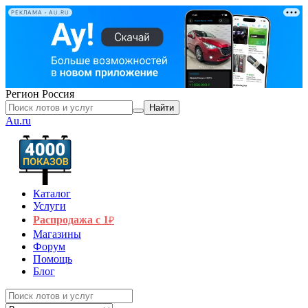
РЕКЛАМА • AU.RU
Регион
Россия
Найти
Au.ru
Каталог
Услуги
Распродажа с 1
₽
Магазины
Форум
Помощь
Блог