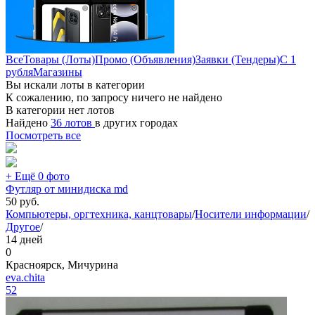
Все
Товары (Лоты)
Промо (Объявления)
Заявки (Тендеры)
С 1
рубля
Магазины
Вы искали лоты в категории
К сожалению, по запросу ничего не найдено
В категории нет лотов
Найдено
36 лотов
в других городах
Посмотреть все
+ Ещё 0 фото
Футляр от минидиска md
50
руб.
Компьютеры, оргтехника, канцтовары
/
Носители информации
/
Другое
/
14 дней
0
Красноярск, Мичурина
eva.chita
52