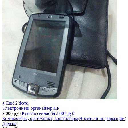
+ Ещё 2 фото
Электронный органайзер НР
2 000
руб.
Купить сейчас за
2 001
руб.
Компьютеры, оргтехника, канцтовары
/
Носители информации
/
Другое
/