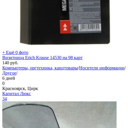
+ Ещё 0 фото
Визитница Erich Krause 14530 на 98 карт
140
руб.
Компьютеры, оргтехника, канцтовары
/
Носители информации
/
Другое
/
6 дней
0
Красноярск, Цирк
Капитал Люкс
34