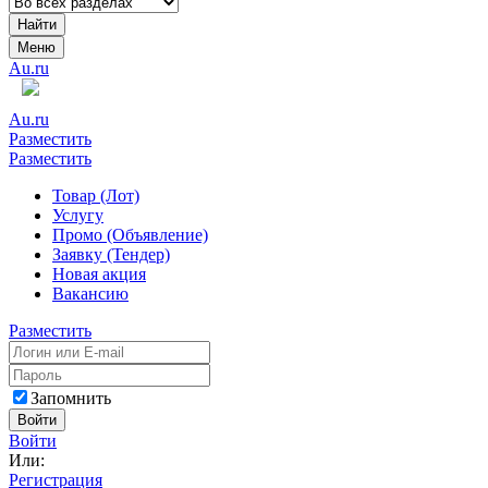
Найти
Меню
Au.ru
Au.ru
Разместить
Разместить
Товар (Лот)
Услугу
Промо (Объявление)
Заявку (Тендер)
Новая акция
Вакансию
Разместить
Запомнить
Войти
Войти
Или:
Регистрация