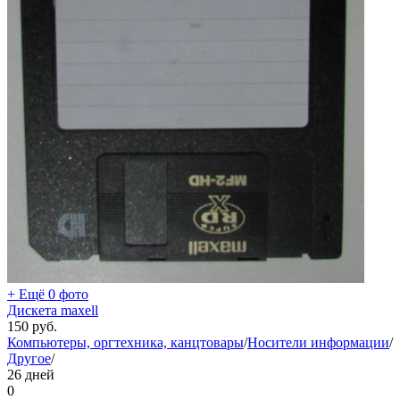
+ Ещё 0 фото
Дискета maxell
150
руб.
Компьютеры, оргтехника, канцтовары
/
Носители информации
/
Другое
/
26 дней
0