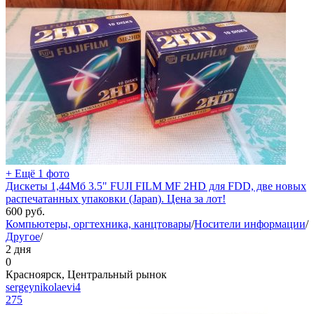
+ Ещё 1 фото
Дискеты 1,44Мб 3.5" FUJI FILM MF 2HD для FDD, две новых
распечатанных упаковки (Japan). Цена за лот!
600
руб.
Компьютеры, оргтехника, канцтовары
/
Носители информации
/
Другое
/
2 дня
0
Красноярск, Центральный рынок
sergeynikolaevi4
275