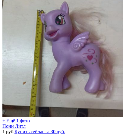
+ Ещё 1 фото
Пони Литл
1
руб.
Купить сейчас за
30
руб.