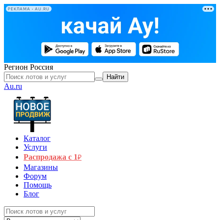
РЕКЛАМА • AU.RU
Регион
Россия
Найти
Au.ru
Каталог
Услуги
Распродажа с 1
₽
Магазины
Форум
Помощь
Блог