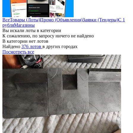
Все
Товары (Лоты)
Промо (Объявления)
Заявки (Тендеры)
С 1
рубля
Магазины
Вы искали лоты в категории
К сожалению, по запросу ничего не найдено
В категории нет лотов
Найдено
376 лотов
в других городах
Посмотреть все