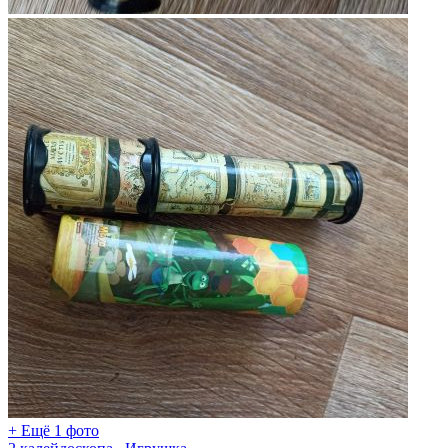
+ Ещё 1 фото