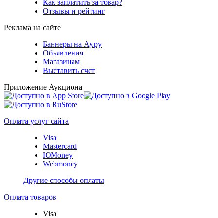
Как заплатить за товар?
Отзывы и рейтинг
Реклама на сайте
Баннеры на Ау.ру
Объявления
Магазинам
Выставить счет
Приложение Аукциона
Оплата услуг сайта
Visa
Mastercard
ЮMoney
Webmoney
Другие способы оплаты
Оплата товаров
Visa