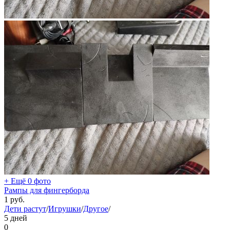
+ Ещё 0 фото
Рампы для фингерборда
1
руб.
Дети растут
/
Игрушки
/
Другое
/
5 дней
0