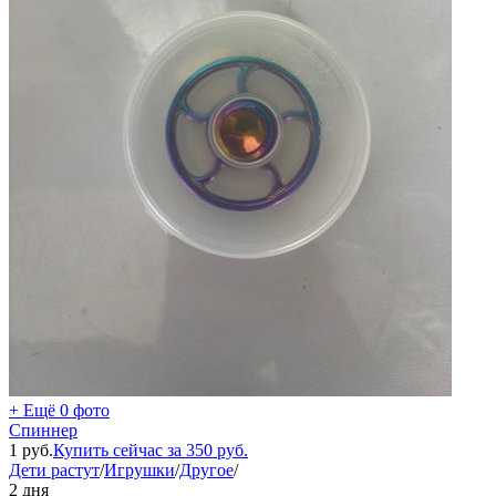
+ Ещё 0 фото
Спиннер
1
руб.
Купить сейчас за
350
руб.
Дети растут
/
Игрушки
/
Другое
/
2 дня