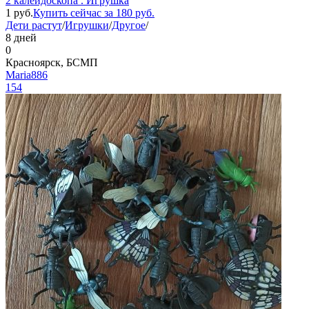
2 калейдоскопа . Игрушка
1
руб.
Купить сейчас за
180
руб.
Дети растут
/
Игрушки
/
Другое
/
8 дней
0
Красноярск, БСМП
Maria886
154