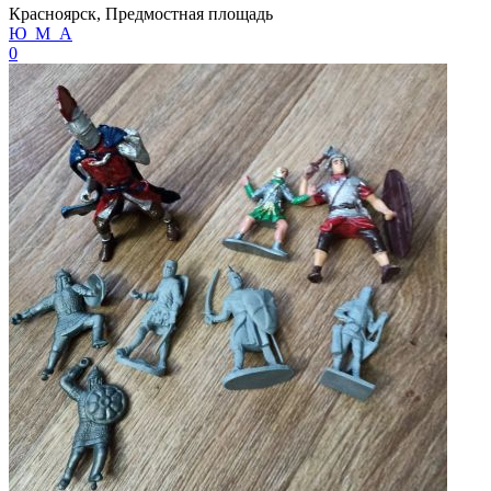
Красноярск, Предмостная площадь
Ю_М_А
0