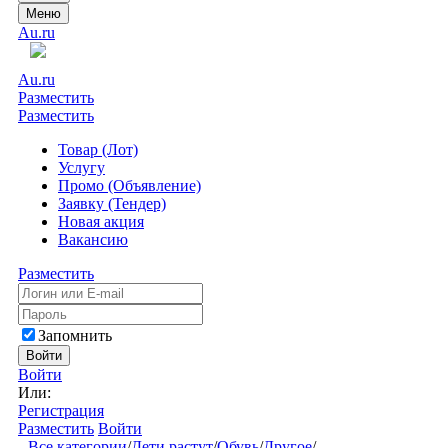
Меню
Au.ru
Au.ru
Разместить
Разместить
Товар (Лот)
Услугу
Промо (Объявление)
Заявку (Тендер)
Новая акция
Вакансию
Разместить
Запомнить
Войти
Войти
Или:
Регистрация
Разместить
Войти
Все категории
/
Дети растут
/
Обувь
/
Другое
/