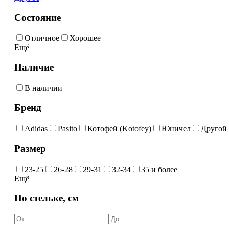
Состояние
Отличное
Хорошее
Ещё
Наличие
В наличии
Бренд
Adidas
Pasito
Котофей (Kotofey)
Юничел
Другой
Размер
23-25
26-28
29-31
32-34
35 и более
Ещё
По стельке, см