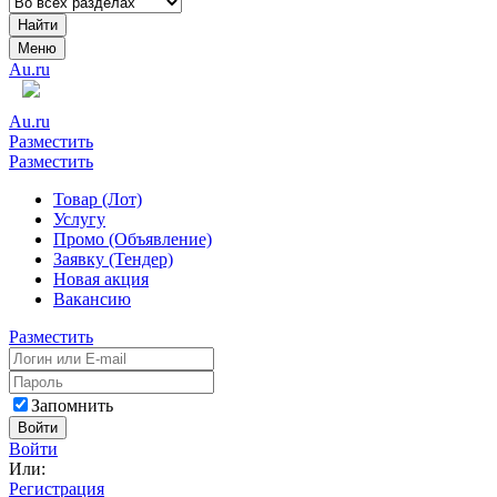
Найти
Меню
Au.ru
Au.ru
Разместить
Разместить
Товар (Лот)
Услугу
Промо (Объявление)
Заявку (Тендер)
Новая акция
Вакансию
Разместить
Запомнить
Войти
Войти
Или:
Регистрация