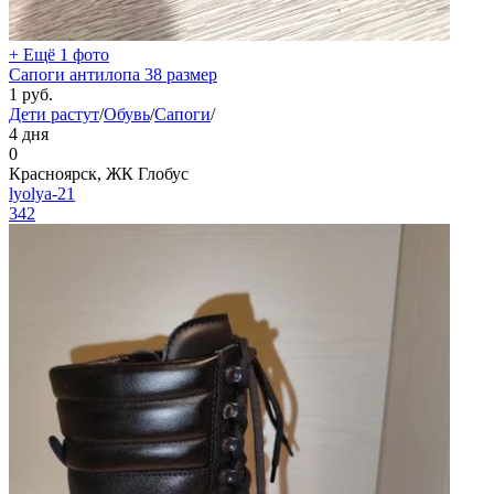
+ Ещё 1 фото
Сапоги антилопа 38 размер
1
руб.
Дети растут
/
Обувь
/
Сапоги
/
4 дня
0
Красноярск, ЖК Глобус
lyolya-21
342