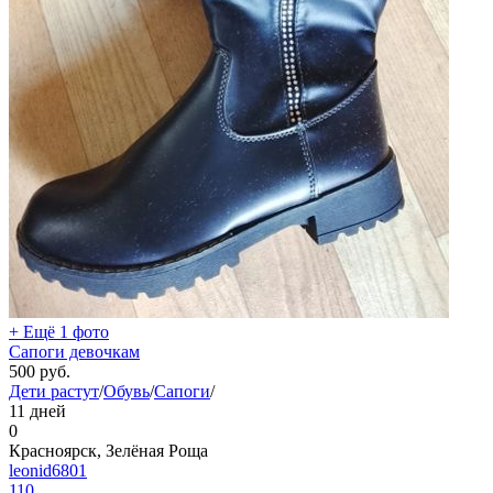
+ Ещё 1 фото
Сапоги девочкам
500
руб.
Дети растут
/
Обувь
/
Сапоги
/
11 дней
0
Красноярск, Зелёная Роща
leonid6801
110