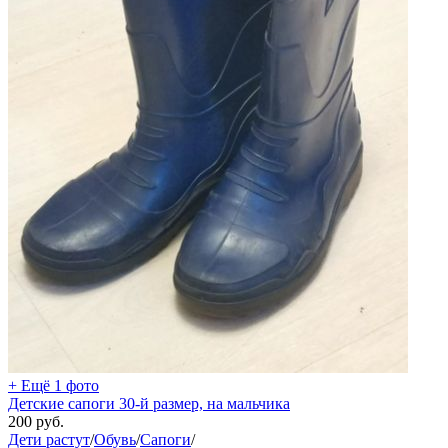
+ Ещё 1 фото
Детские сапоги 30-й размер, на мальчика
200
руб.
Дети растут
/
Обувь
/
Сапоги
/