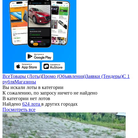
Все
Товары (Лоты)
Промо (Объявления)
Заявки (Тендеры)
С 1
рубля
Магазины
Вы искали лоты в категории
К сожалению, по запросу ничего не найдено
В категории нет лотов
Найдено
624 лота
в других городах
Посмотреть все