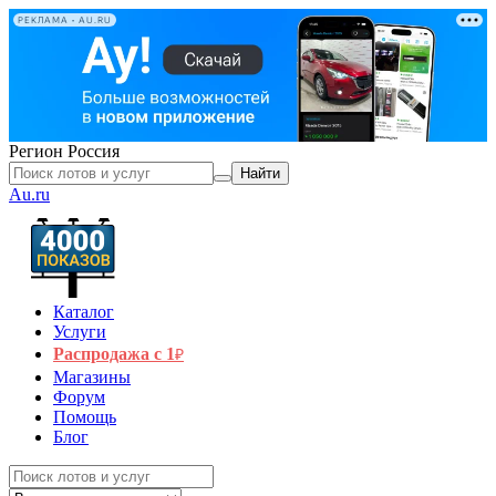
РЕКЛАМА • AU.RU
Регион
Россия
Найти
Au.ru
Каталог
Услуги
Распродажа с 1
₽
Магазины
Форум
Помощь
Блог