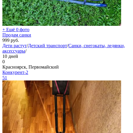
+ Ещё 0 фото
Продам санки
999
руб.
Дети растут
/
Детский транспорт
/
Санки, снегокаты, ледянки,
аксессуары
/
10 дней
0
Красноярск, Первомайский
Конкурент-2
51