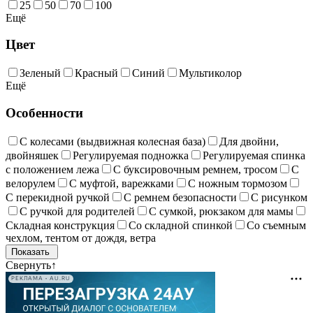
25
50
70
100
Ещё
Цвет
Зеленый
Красный
Синий
Мультиколор
Ещё
Особенности
С колесами (выдвижная колесная база)
Для двойни,
двойняшек
Регулируемая подножка
Регулируемая спинка
с положением лежа
С буксировочным ремнем, тросом
С
велорулем
С муфтой, варежками
С ножным тормозом
С перекидной ручкой
С ремнем безопасности
С рисунком
С ручкой для родителей
С сумкой, рюкзаком для мамы
Складная конструкция
Со складной спинкой
Со съемным
чехлом, тентом от дождя, ветра
Свернуть
↑
РЕКЛАМА • AU.RU