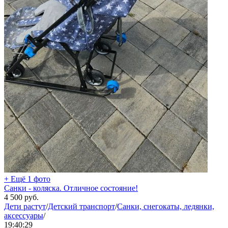
+ Ещё 1 фото
Санки - коляска. Отличное состояние!
4 500
руб.
Дети растут
/
Детский транспорт
/
Санки, снегокаты, ледянки,
аксессуары
/
19:40:29