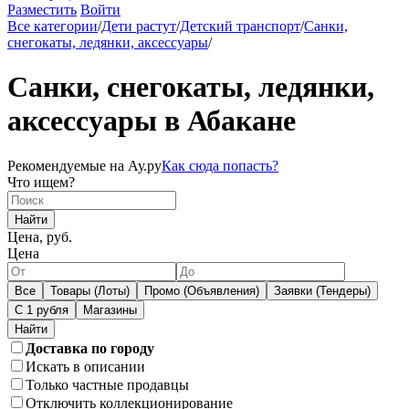
Разместить
Войти
Все категории
/
Дети растут
/
Детский транспорт
/
Санки,
снегокаты, ледянки, аксессуары
/
Санки, снегокаты, ледянки,
аксессуары в Абакане
Рекомендуемые на Ау.ру
Как сюда попасть?
Что ищем?
Найти
Цена, руб.
Цена
Все
Товары (Лоты)
Промо (Объявления)
Заявки (Тендеры)
С 1 рубля
Магазины
Доставка по городу
Искать в описании
Только частные продавцы
Отключить коллекционирование