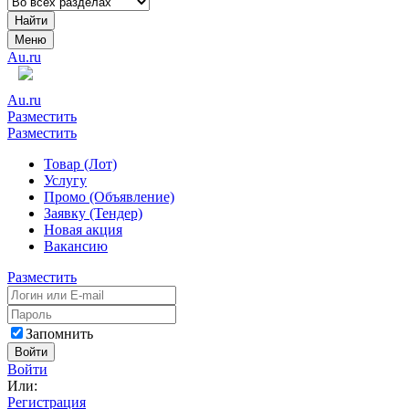
Найти
Меню
Au.ru
Au.ru
Разместить
Разместить
Товар (Лот)
Услугу
Промо (Объявление)
Заявку (Тендер)
Новая акция
Вакансию
Разместить
Запомнить
Войти
Войти
Или:
Регистрация