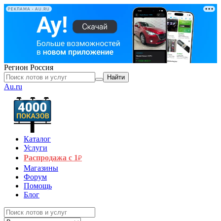
РЕКЛАМА • AU.RU
Регион
Россия
Найти
Au.ru
Каталог
Услуги
Распродажа с 1
₽
Магазины
Форум
Помощь
Блог