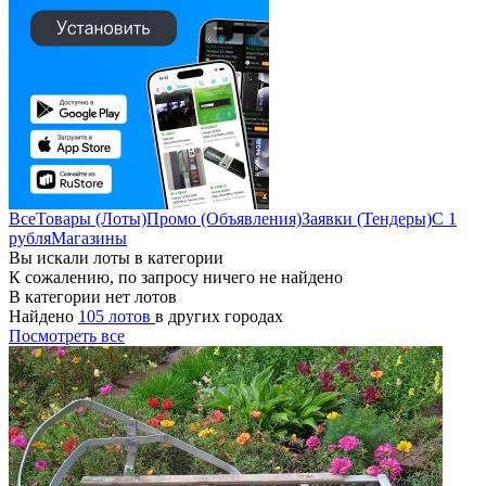
Все
Товары (Лоты)
Промо (Объявления)
Заявки (Тендеры)
С 1
рубля
Магазины
Вы искали лоты в категории
К сожалению, по запросу ничего не найдено
В категории нет лотов
Найдено
105 лотов
в других городах
Посмотреть все