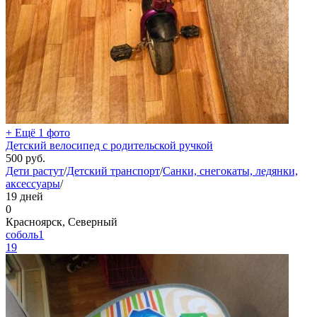
+ Ещё 1 фото
Детский велосипед с родительской ручкой
500
руб.
Дети растут
/
Детский транспорт
/
Санки, снегокаты, ледянки,
аксессуары
/
19 дней
0
Красноярск, Северный
соболь1
19