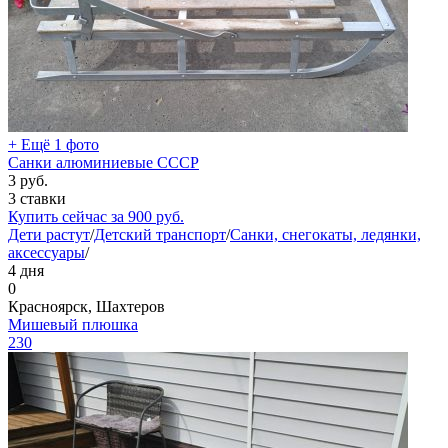
+ Ещё 1 фото
Санки алюминиевые СССР
3
руб.
3 ставки
Купить сейчас за
900
руб.
Дети растут
/
Детский транспорт
/
Санки, снегокаты, ледянки,
аксессуары
/
4 дня
0
Красноярск, Шахтеров
Мишевый плюшка
230