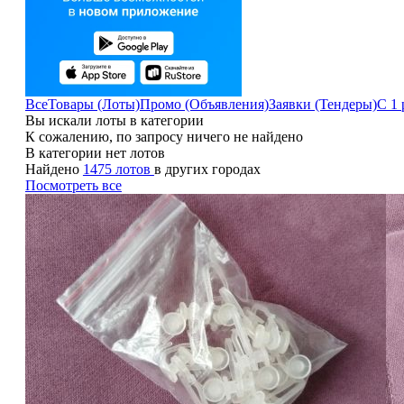
Все
Товары (Лоты)
Промо (Объявления)
Заявки (Тендеры)
С 1 
Вы искали лоты в категории
К сожалению, по запросу ничего не найдено
В категории нет лотов
Найдено
1475 лотов
в других городах
Посмотреть все