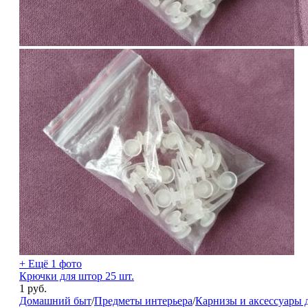
+ Ещё 1 фото
Крючки для штор 25 шт.
1
руб.
Домашний быт
/
Предметы интерьера
/
Карнизы и аксессуары 