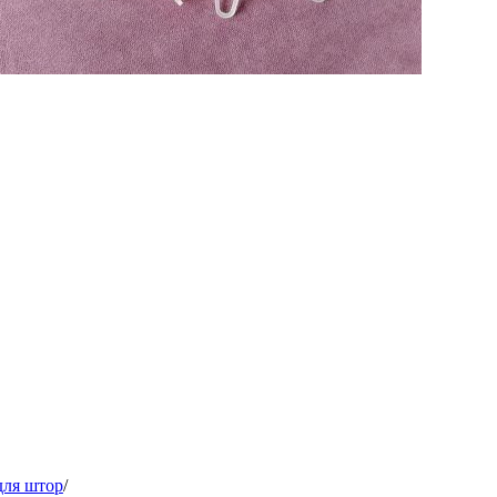
для штор
/