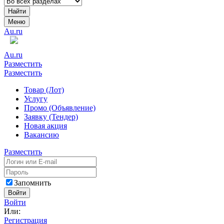
Найти
Меню
Au.ru
Au.ru
Разместить
Разместить
Товар (Лот)
Услугу
Промо (Объявление)
Заявку (Тендер)
Новая акция
Вакансию
Разместить
Запомнить
Войти
Войти
Или:
Регистрация