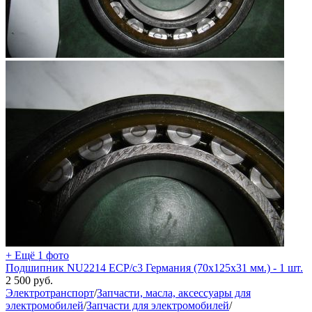
+ Ещё 1 фото
Подшипник NU2214 ECP/c3 Германия (70х125х31 мм.) - 1 шт.
2 500
руб.
Электротранспорт
/
Запчасти, масла, аксессуары для
электромобилей
/
Запчасти для электромобилей
/