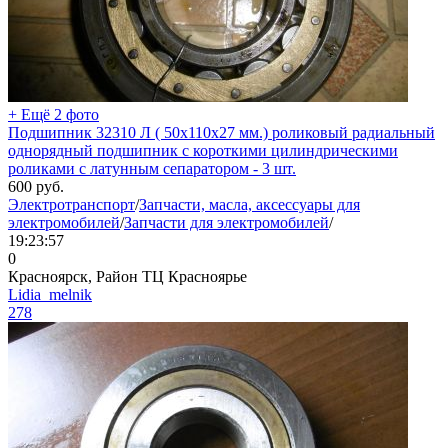
+ Ещё 2 фото
Подшипник 32310 Л ( 50х110х27 мм.) роликовый радиальный
однорядный подшипник с короткими цилиндрическими
роликами с латунным сепаратором - 3 шт.
600
руб.
Электротранспорт
/
Запчасти, масла, аксессуары для
электромобилей
/
Запчасти для электромобилей
/
19:23:57
0
Красноярск, Район ТЦ Красноярье
Lidia_melnik
278