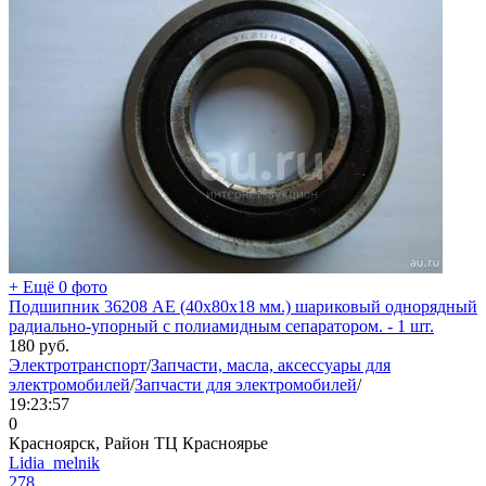
+ Ещё 0 фото
Подшипник 36208 АЕ (40х80х18 мм.) шариковый однорядный
радиально-упорный с полиамидным сепаратором. - 1 шт.
180
руб.
Электротранспорт
/
Запчасти, масла, аксессуары для
электромобилей
/
Запчасти для электромобилей
/
19:23:57
0
Красноярск, Район ТЦ Красноярье
Lidia_melnik
278