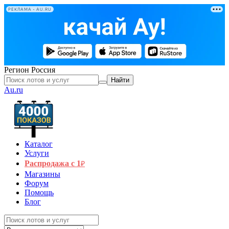
РЕКЛАМА • AU.RU
Регион
Россия
Найти
Au.ru
Каталог
Услуги
Распродажа с 1
₽
Магазины
Форум
Помощь
Блог