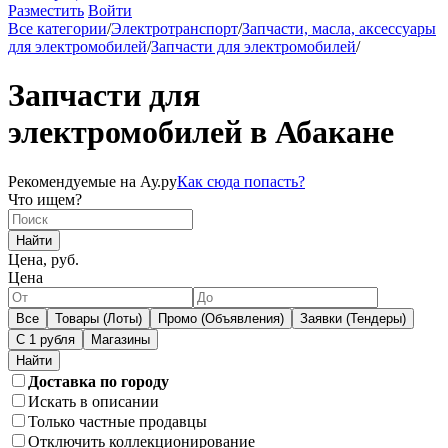
Разместить
Войти
Все категории
/
Электротранспорт
/
Запчасти, масла, аксессуары
для электромобилей
/
Запчасти для электромобилей
/
Запчасти для
электромобилей в Абакане
Рекомендуемые на Ау.ру
Как сюда попасть?
Что ищем?
Найти
Цена, руб.
Цена
Все
Товары (Лоты)
Промо (Объявления)
Заявки (Тендеры)
С 1 рубля
Магазины
Доставка по городу
Искать в описании
Только частные продавцы
Отключить коллекционирование