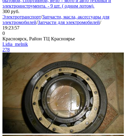
бытовой, спортивной, вело – мото и авто техники и
электроинструмента. - 9 шт. ( одним лотом).
300
руб.
Электротранспорт
/
Запчасти, масла, аксессуары для
электромобилей
/
Запчасти для электромобилей
/
19:23:57
0
Красноярск, Район ТЦ Красноярье
Lidia_melnik
278