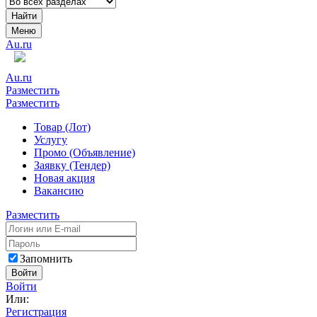
Найти
Меню
Au.ru
Au.ru
Разместить
Разместить
Товар (Лот)
Услугу
Промо (Объявление)
Заявку (Тендер)
Новая акция
Вакансию
Разместить
Запомнить
Войти
Войти
Или:
Регистрация