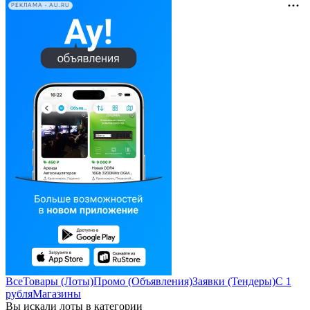
РЕКЛАМА • AU.RU
Все
Товары (Лоты)
Промо (Объявления)
Заявки (Тендеры)
С 1
рубля
Магазины
Вы искали лоты в категории