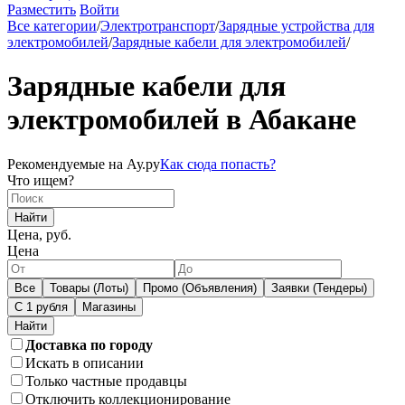
Разместить
Войти
Все категории
/
Электротранспорт
/
Зарядные устройства для
электромобилей
/
Зарядные кабели для электромобилей
/
Зарядные кабели для
электромобилей в Абакане
Рекомендуемые на Ау.ру
Как сюда попасть?
Что ищем?
Найти
Цена, руб.
Цена
Все
Товары (Лоты)
Промо (Объявления)
Заявки (Тендеры)
С 1 рубля
Магазины
Доставка по городу
Искать в описании
Только частные продавцы
Отключить коллекционирование