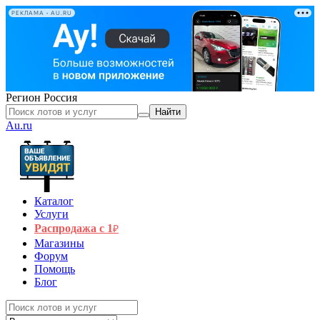
РЕКЛАМА • AU.RU
Регион
Россия
Найти
Au.ru
Каталог
Услуги
Распродажа с 1
₽
Магазины
Форум
Помощь
Блог