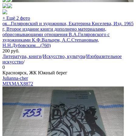
+ Ещё 2 фото
ок...Гиляровский и художники, Екатерина Киселева, Изд. 1965
г, Второе издание книги дополнено материалами,
обрисовывающими отношения В.А.Гиляровского с
художниками К.Ф.Вальцем, А.С.Степановым,
Н.Н.Дубовским....(760)
200
руб.
Литература, книги
/
Искусство, культура
/
Изобразительное
искусство
/
0
Красноярск, ЖК Южный берег
Julianna-cher
MIXMAX
8872