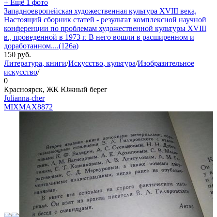
+ Ещё 1 фото
Западноевропейская художественная культура XVIII века,
Настоящий сборник статей - результат комплексной научной
конференции по проблемам художественной культуры XVIII
в., проведенной в 1973 г. В него вошли в расширенном и
доработанном....(126а)
150
руб.
Литература, книги
/
Искусство, культура
/
Изобразительное
искусство
/
0
Красноярск, ЖК Южный берег
Julianna-cher
MIXMAX
8872