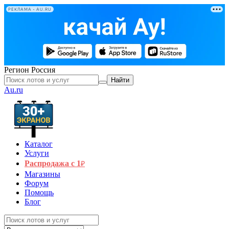
РЕКЛАМА • AU.RU
Регион
Россия
Найти
Au.ru
Каталог
Услуги
Распродажа с 1
₽
Магазины
Форум
Помощь
Блог