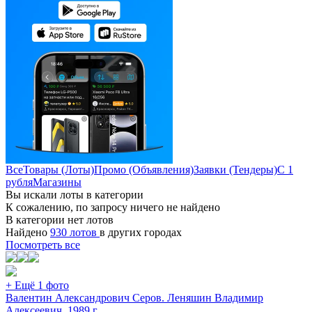
Все
Товары (Лоты)
Промо (Объявления)
Заявки (Тендеры)
С 1
рубля
Магазины
Вы искали лоты в категории
К сожалению, по запросу ничего не найдено
В категории нет лотов
Найдено
930 лотов
в других городах
Посмотреть все
+ Ещё 1 фото
Валентин Александрович Серов. Леняшин Владимир
Алексеевич. 1989 г.