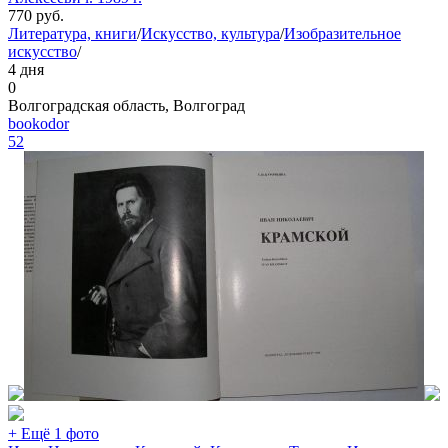
770
руб.
Литература, книги
/
Искусство, культура
/
Изобразительное
искусство
/
4 дня
0
Волгоградская область, Волгоград
bookodor
52
+ Ещё 1 фото