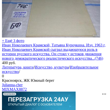
+ Ещё 3 фото
Иван Николаевич Крамской, Татьяна Курочкина. Изд. 1963 г,
Иван Николаевич Крамской сыграл выдающуюся роль в
истории русского искусства. Он стоял у истоков движения
нового демократического реалистического искусства...(746)
400
руб.
Литература, книги
/
Искусство, культура
/
Изобразительное
искусство
/
0
Красноярск, ЖК Южный берег
Julianna-cher
MIXMAX
8872
РЕКЛАМА