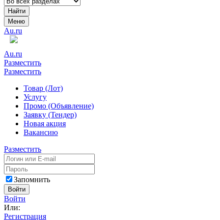
Найти
Меню
Au.ru
Au.ru
Разместить
Разместить
Товар (Лот)
Услугу
Промо (Объявление)
Заявку (Тендер)
Новая акция
Вакансию
Разместить
Запомнить
Войти
Войти
Или:
Регистрация