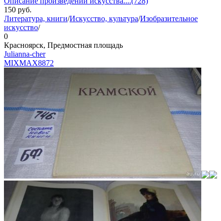
Описание произведений искусства....(728)
150
руб.
Литература, книги
/
Искусство, культура
/
Изобразительное
искусство
/
0
Красноярск, Предмостная площадь
Julianna-cher
MIXMAX
8872