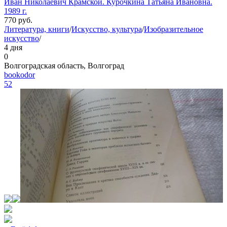
Иван Николаевич Крамской. Курочкина Татьяна Ивановна.
1989 г.
770
руб.
Литература, книги
/
Искусство, культура
/
Изобразительное
искусство
/
4 дня
0
Волгоградская область, Волгоград
bookodor
52