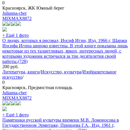
0
Красноярск, ЖК Южный берег
Julianna-cher
MIXMAX
8872
+ Ещё 1 фото
О людях, которых я рисовал, Иосиф Игин, Изд. 1966 г, Шаржи
Иосифа Игина широко известны. В этой книге показаны лишь
некоторые из тех талантливых, ярких, интересных людей, с
которыми художник встречался за три десятилетия своей
работы.(728)
200
руб.
Литература, книги
/
Искусство, культура
/
Изобразительное
искусство
/
0
Красноярск, Предмостная площадь
Julianna-cher
MIXMAX
8872
+ Ещё 1 фото
Памятники русской культуры времени М.В. Ломоносова в
Государственном Эрмитаже, Принцева Г.А., Изд. 1961 г,