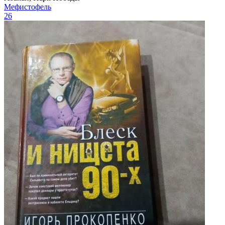
Мефистофель
26