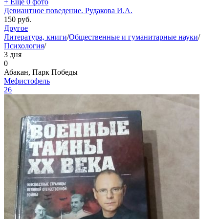
+ Ещё 0 фото
Девиантное поведение. Рудакова И.А.
150
руб.
Другое
Литература, книги
/
Общественные и гуманитарные науки
/
Психология
/
3 дня
0
Абакан, Парк Победы
Мефистофель
26