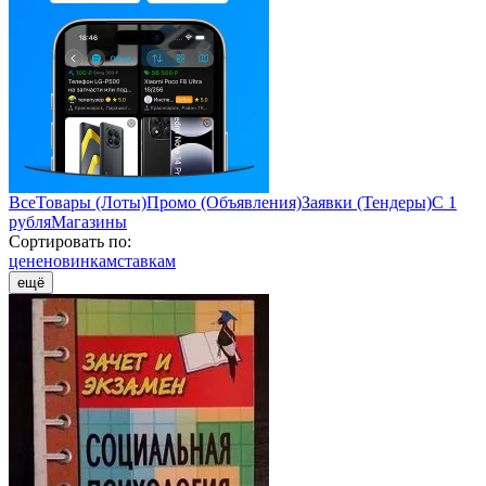
Все
Товары (Лоты)
Промо (Объявления)
Заявки (Тендеры)
С 1
рубля
Магазины
Сортировать по:
цене
новинкам
ставкам
ещё