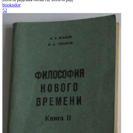
bookodor
52