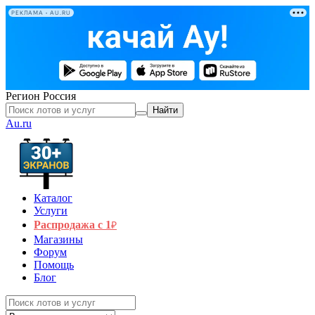
РЕКЛАМА • AU.RU
Регион
Россия
Найти
Au.ru
Каталог
Услуги
Распродажа с 1
₽
Магазины
Форум
Помощь
Блог