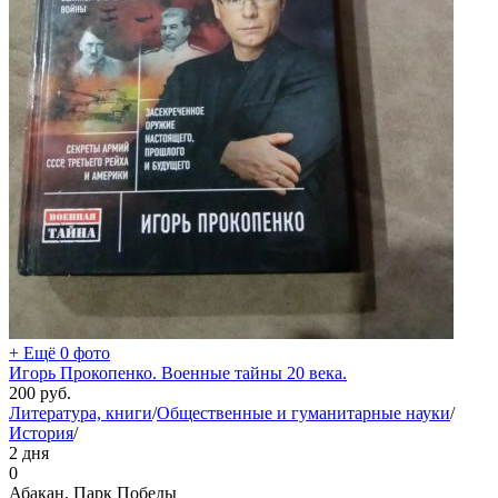
+ Ещё 0 фото
Игорь Прокопенко. Военные тайны 20 века.
200
руб.
Литература, книги
/
Общественные и гуманитарные науки
/
История
/
2 дня
0
Абакан, Парк Победы