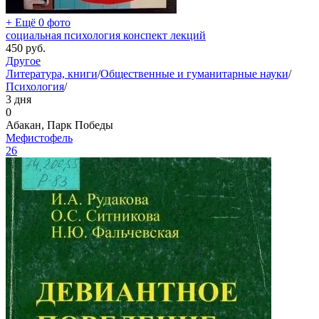
+ Ещё 0 фото
социальная психология конспект лекций
450
руб.
Другое
Литература, книги
/
Общественные и гуманитарные науки
/
Психология
/
3 дня
0
Абакан, Парк Победы
Мефистофель
26