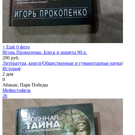
+ Ещё 0 фото
Игорь Прокопенко. Блеск и нищета 90-х.
200
руб.
Литература, книги
/
Общественные и гуманитарные науки
/
История
/
2 дня
0
Абакан, Парк Победы
Мефистофель
26