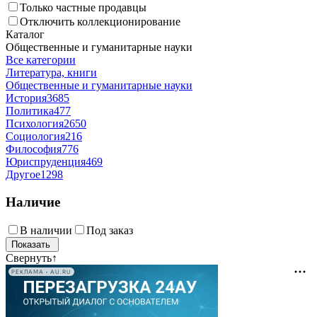
Только частные продавцы
Отключить коллекционирование
Каталог
Общественные и гуманитарные науки
Все категории
Литература, книги
Общественные и гуманитарные науки
История
3685
Политика
477
Психология
2650
Социология
216
Философия
776
Юриспруденция
469
Другое
1298
Наличие
В наличии
Под заказ
Свернуть
↑
РЕКЛАМА • AU.RU