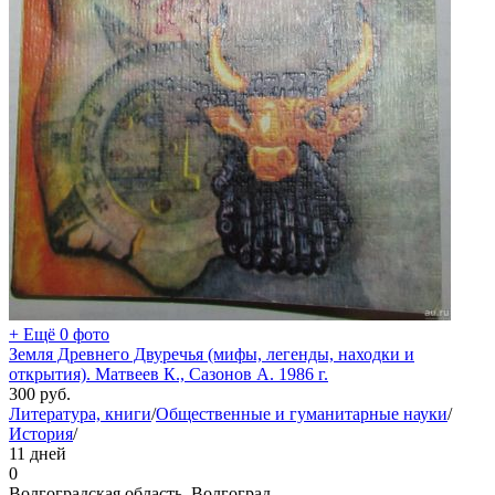
+ Ещё 0 фото
Земля Древнего Двуречья (мифы, легенды, находки и
открытия). Матвеев К., Сазонов А. 1986 г.
300
руб.
Литература, книги
/
Общественные и гуманитарные науки
/
История
/
11 дней
0
Волгоградская область, Волгоград