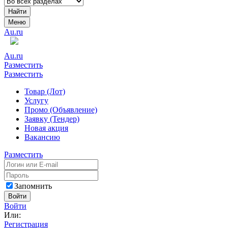
Найти
Меню
Au.ru
Au.ru
Разместить
Разместить
Товар (Лот)
Услугу
Промо (Объявление)
Заявку (Тендер)
Новая акция
Вакансию
Разместить
Запомнить
Войти
Войти
Или:
Регистрация