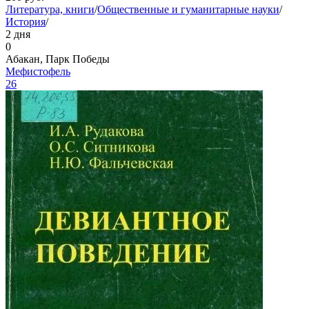
Литература, книги
/
Общественные и гуманитарные науки
/
История
/
2 дня
0
Абакан, Парк Победы
Мефистофель
26