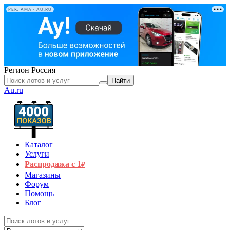
РЕКЛАМА • AU.RU
Регион
Россия
Найти
Au.ru
Каталог
Услуги
Распродажа с 1
₽
Магазины
Форум
Помощь
Блог