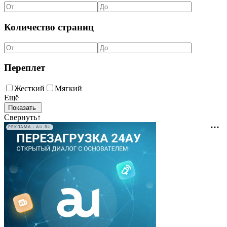
Количество страниц
Переплет
Жесткий
Мягкий
Ещё
Свернуть
↑
РЕКЛАМА • AU.RU