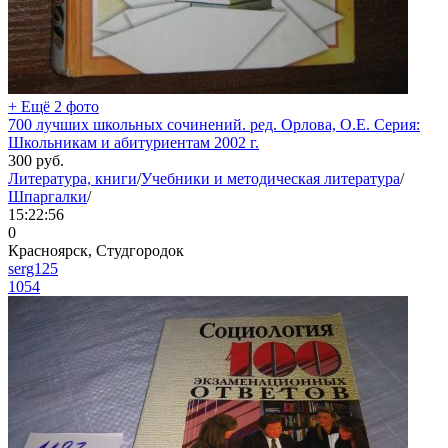
+ Ещё 2 фото
700 лучших школьных сочинений. ред. Орлова, О.Е. Серия:
Школьникам и абитуриентам 2002 г.
300
руб.
Литература, книги
/
Учебники и методическая литература
/
Шпаргалки
/
15:22:56
0
Красноярск, Студгородок
serg125
1054