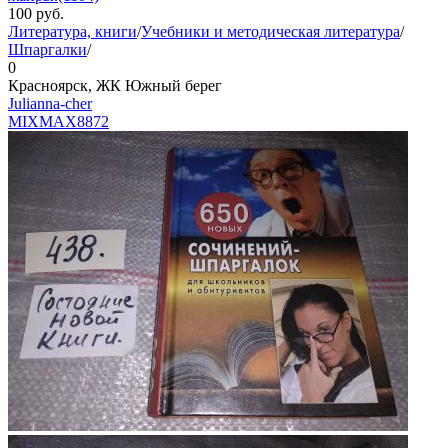
100
руб.
Литература, книги
/
Учебники и методическая литература
/
Шпаргалки
/
0
Красноярск, ЖК Южный берег
Julianna-cher
MIXMAX
8872