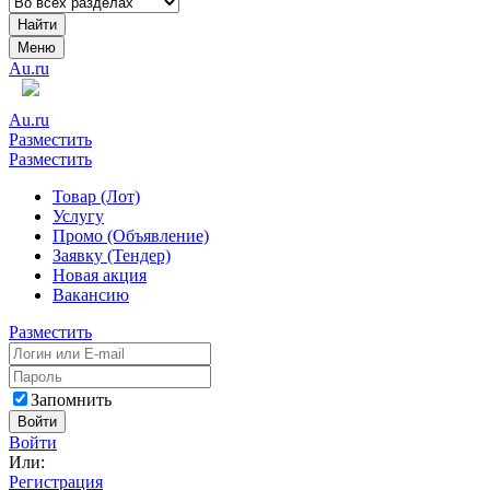
Найти
Меню
Au.ru
Au.ru
Разместить
Разместить
Товар (Лот)
Услугу
Промо (Объявление)
Заявку (Тендер)
Новая акция
Вакансию
Разместить
Запомнить
Войти
Войти
Или:
Регистрация