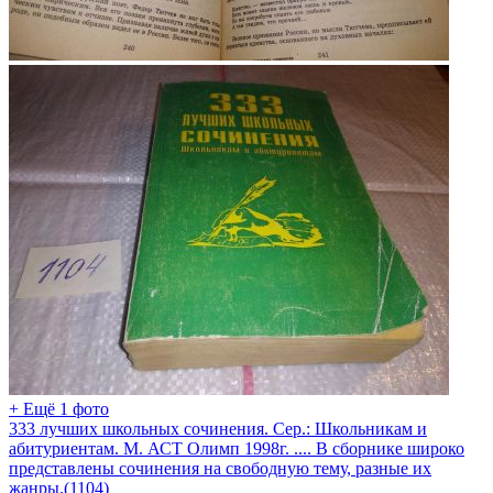
+ Ещё 1 фото
333 лучших школьных сочинения. Сер.: Школьникам и
абитуриентам. М. АСТ Олимп 1998г. .... В сборнике широко
представлены сочинения на свободную тему, разные их
жанры.(1104)