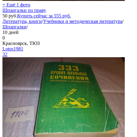
+ Ещё 1 фото
Шпаргалки по праву
50
руб.
Купить сейчас за
555
руб.
Литература, книги
/
Учебники и методическая литература
/
Шпаргалки
/
10 дней
0
Красноярск, ТЮЗ
Lotos1981
32