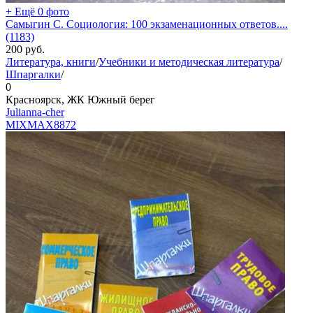
+ Ещё 0 фото
Самыгин С. Социология: 100 экзаменационных ответов....
(1183)
200
руб.
Литература, книги
/
Учебники и методическая литература
/
Шпаргалки
/
0
Красноярск, ЖК Южный берег
Julianna-cher
MIXMAX
8872