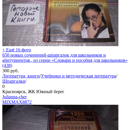
+ Ещё 16 фото
650 новых сочинений-шпаргалок для школьников и
абитуриентов., из серии «Словари и пособия для школьников»
(438)
300
руб.
Литература, книги
/
Учебники и методическая литература
/
Шпаргалки
/
0
Красноярск, ЖК Южный берег
Julianna-cher
MIXMAX
8872