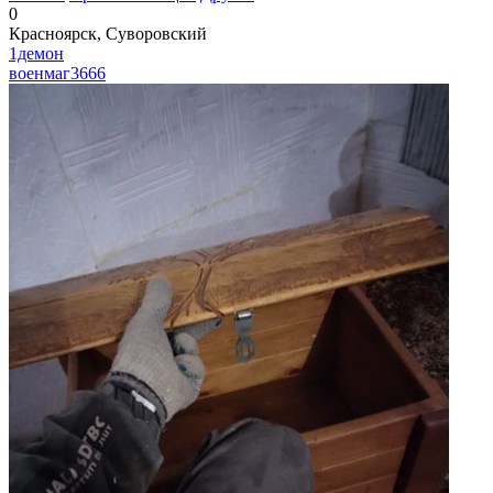
0
Красноярск, Суворовский
1демон
военмаг
3666