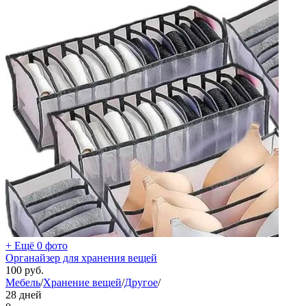
+ Ещё 0 фото
Органайзер для хранения вещей
100
руб.
Мебель
/
Хранение вещей
/
Другое
/
28 дней