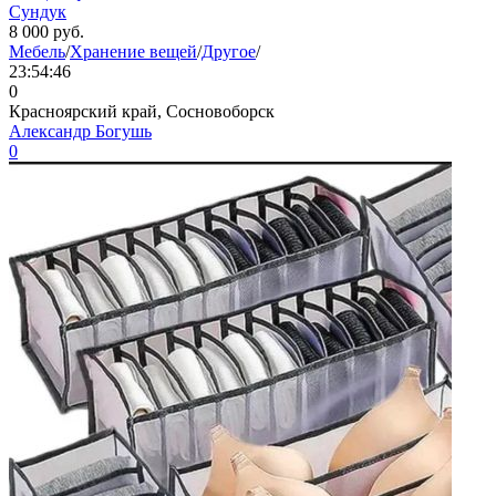
Сундук
8 000
руб.
Мебель
/
Хранение вещей
/
Другое
/
23:54:46
0
Красноярский край, Сосновоборск
Александр Богушь
0