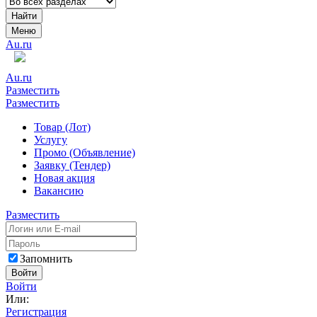
Найти
Меню
Au.ru
Au.ru
Разместить
Разместить
Товар (Лот)
Услугу
Промо (Объявление)
Заявку (Тендер)
Новая акция
Вакансию
Разместить
Запомнить
Войти
Войти
Или:
Регистрация