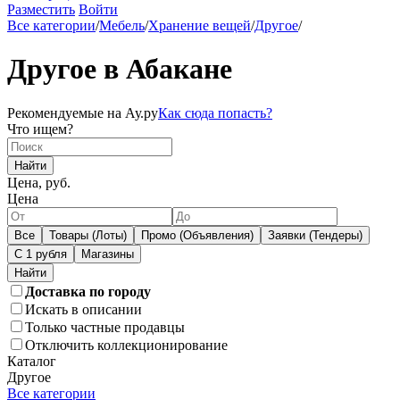
Разместить
Войти
Все категории
/
Мебель
/
Хранение вещей
/
Другое
/
Другое в Абакане
Рекомендуемые на Ау.ру
Как сюда попасть?
Что ищем?
Найти
Цена, руб.
Цена
Все
Товары (Лоты)
Промо (Объявления)
Заявки (Тендеры)
С 1 рубля
Магазины
Доставка по городу
Искать в описании
Только частные продавцы
Отключить коллекционирование
Каталог
Другое
Все категории