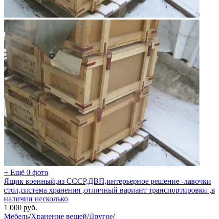
+ Ещё 0 фото
Ящик военный,из СССР,ДВП,интерьерное решение -лавочки
стол,система хранения ,отличный вариант транспортировки ,в
наличии несколько
1 000
руб.
Мебель
/
Хранение вещей
/
Другое
/