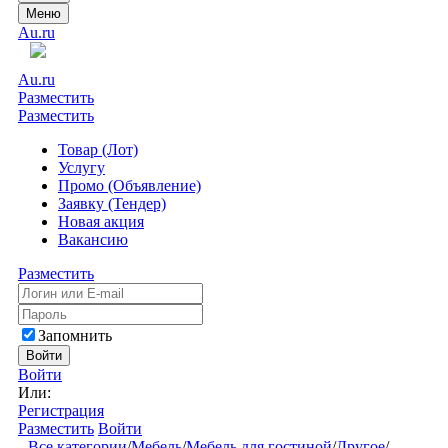
Меню
Au.ru
Au.ru
Разместить
Разместить
Товар (Лот)
Услугу
Промо (Объявление)
Заявку (Тендер)
Новая акция
Вакансию
Разместить
Запомнить
Войти
Войти
Или:
Регистрация
Разместить
Войти
Все категории
/
Мебель
/
Мебель для гостиной
/
Другое
/