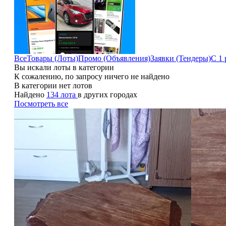
Все
Товары (Лоты)
Промо (Объявления)
Заявки (Тендеры)
С 1 
Вы искали лоты в категории
К сожалению, по запросу ничего не найдено
В категории нет лотов
Найдено
134 лота
в других городах
Посмотреть все