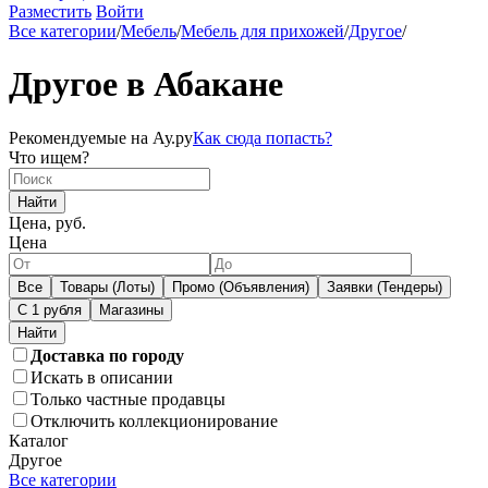
Разместить
Войти
Все категории
/
Мебель
/
Мебель для прихожей
/
Другое
/
Другое в Абакане
Рекомендуемые на Ау.ру
Как сюда попасть?
Что ищем?
Найти
Цена, руб.
Цена
Все
Товары (Лоты)
Промо (Объявления)
Заявки (Тендеры)
С 1 рубля
Магазины
Доставка по городу
Искать в описании
Только частные продавцы
Отключить коллекционирование
Каталог
Другое
Все категории