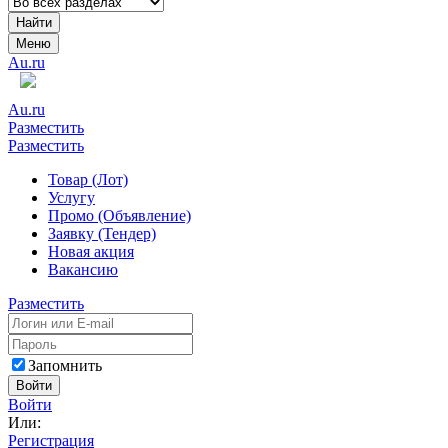
Найти
Меню
Au.ru
Au.ru
Разместить
Разместить
Товар (Лот)
Услугу
Промо (Объявление)
Заявку (Тендер)
Новая акция
Вакансию
Разместить
Запомнить
Войти
Войти
Или:
Регистрация