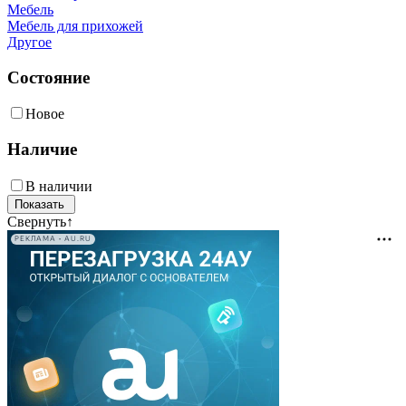
Мебель
Мебель для прихожей
Другое
Состояние
Новое
Наличие
В наличии
Свернуть
↑
РЕКЛАМА • AU.RU