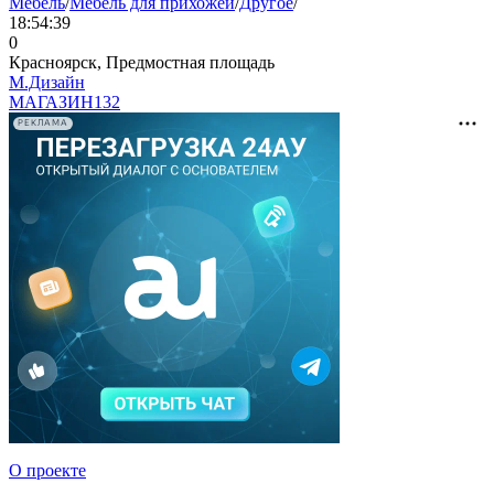
Мебель
/
Мебель для прихожей
/
Другое
/
18:54:39
0
Красноярск, Предмостная площадь
М.Дизайн
МАГАЗИН
132
РЕКЛАМА
О проекте