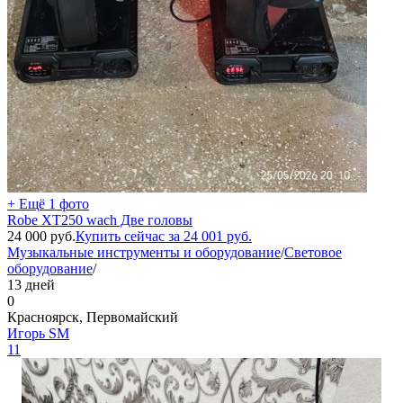
+ Ещё 1 фото
Robe XT250 wach Две головы
24 000
руб.
Купить сейчас за
24 001
руб.
Музыкальные инструменты и оборудование
/
Световое
оборудование
/
13 дней
0
Красноярск, Первомайский
Игорь SM
11