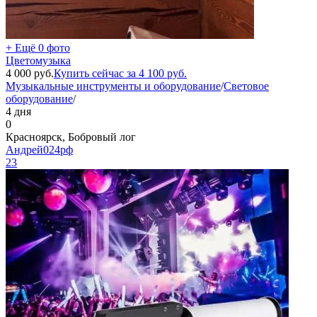
+ Ещё 0 фото
Цветомузыка
4 000
руб.
Купить сейчас за
4 100
руб.
Музыкальные инструменты и оборудование
/
Световое
оборудование
/
4 дня
0
Красноярск, Бобровый лог
Андрей024рф
23