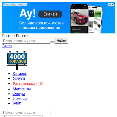
РЕКЛАМА • AU.RU
Регион
Россия
Найти
Au.ru
Каталог
Услуги
Распродажа с 1
₽
Магазины
Форум
Помощь
Блог