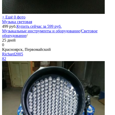
+ Ещё 0 фото
Музыка световая
499
руб.
Купить сейчас за
599
руб.
Музыкальные инструменты и оборудование
/
Световое
оборудование
/
25 дней
0
Красноярск, Первомайский
Richard2005
82