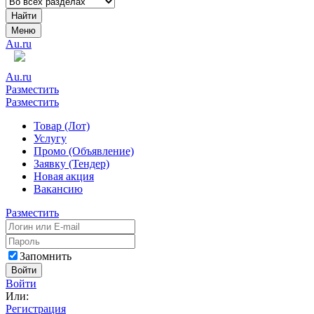
Найти
Меню
Au.ru
Au.ru
Разместить
Разместить
Товар (Лот)
Услугу
Промо (Объявление)
Заявку (Тендер)
Новая акция
Вакансию
Разместить
Запомнить
Войти
Войти
Или:
Регистрация