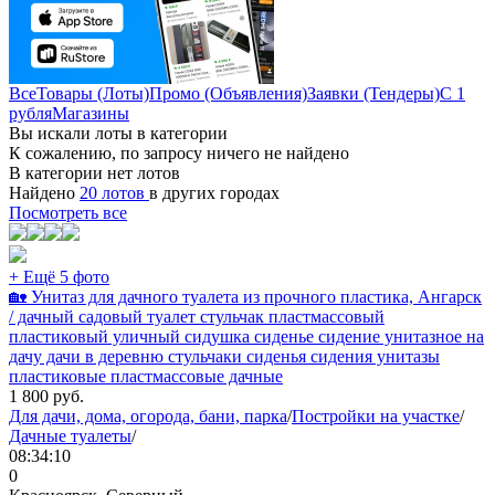
Все
Товары (Лоты)
Промо (Объявления)
Заявки (Тендеры)
С 1
рубля
Магазины
Вы искали лоты в категории
К сожалению, по запросу ничего не найдено
В категории нет лотов
Найдено
20 лотов
в других городах
Посмотреть все
+ Ещё 5 фото
🏡 Унитаз для дачного туалета из прочного пластика, Ангарск
/ дачный садовый туалет стульчак пластмассовый
пластиковый уличный сидушка сиденье сидение унитазное на
дачу дачи в деревню стульчаки сиденья сидения унитазы
пластиковые пластмассовые дачные
1 800
руб.
Для дачи, дома, огорода, бани, парка
/
Постройки на участке
/
Дачные туалеты
/
08:34:10
0