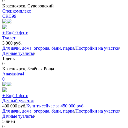
0
Красноярск, Суворовский
Спецкомплекс
СКС
99
+ Ещё 0 фото
Туалет
3 000
руб.
Для дачи, дома, огорода, бани, парка
/
Постройки на участке
/
Дачные туалеты
/
1 день
0
Красноярск, Зелёная Роща
Anastasiya4
0
+ Ещё 1 фото
Дачный участок
400 000
руб.
Купить сейчас за
450 000
руб.
Для дачи, дома, огорода, бани, парка
/
Постройки на участке
/
Дачные туалеты
/
5 дней
0