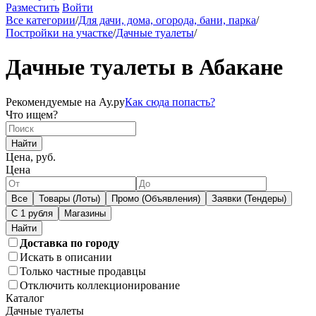
Разместить
Войти
Все категории
/
Для дачи, дома, огорода, бани, парка
/
Постройки на участке
/
Дачные туалеты
/
Дачные туалеты в Абакане
Рекомендуемые на Ау.ру
Как сюда попасть?
Что ищем?
Найти
Цена, руб.
Цена
Все
Товары (Лоты)
Промо (Объявления)
Заявки (Тендеры)
С 1 рубля
Магазины
Доставка по городу
Искать в описании
Только частные продавцы
Отключить коллекционирование
Каталог
Дачные туалеты