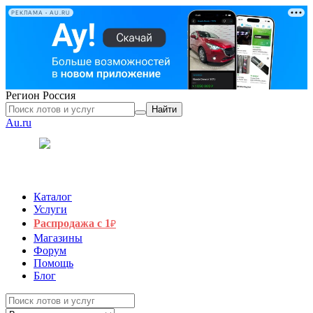
РЕКЛАМА • AU.RU
Регион
Россия
Найти
Au.ru
Каталог
Услуги
Распродажа с 1
₽
Магазины
Форум
Помощь
Блог