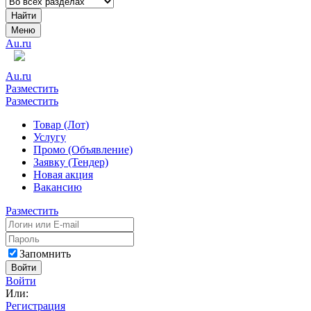
Найти
Меню
Au.ru
Au.ru
Разместить
Разместить
Товар (Лот)
Услугу
Промо (Объявление)
Заявку (Тендер)
Новая акция
Вакансию
Разместить
Запомнить
Войти
Войти
Или:
Регистрация