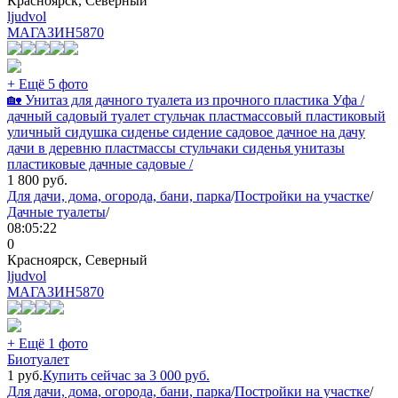
Красноярск, Северный
ljudvol
МАГАЗИН
5870
+ Ещё 5 фото
🏡 Унитаз для дачного туалета из прочного пластика Уфа /
дачный садовый туалет стульчак пластмассовый пластиковый
уличный сидушка сиденье сидение садовое дачное на дачу
дачи в деревню пластмассы стульчаки сиденья унитазы
пластиковые дачные садовые /
1 800
руб.
Для дачи, дома, огорода, бани, парка
/
Постройки на участке
/
Дачные туалеты
/
08:05:22
0
Красноярск, Северный
ljudvol
МАГАЗИН
5870
+ Ещё 1 фото
Биотуалет
1
руб.
Купить сейчас за
3 000
руб.
Для дачи, дома, огорода, бани, парка
/
Постройки на участке
/