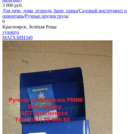
3 000
руб.
Для дачи, дома, огорода, бани, парка
/
Садовый инструмент и
инвентарь
/
Ручные орудия труда
/
0
Красноярск, Зелёная Роща
vysokiys
МАГАЗИН
349