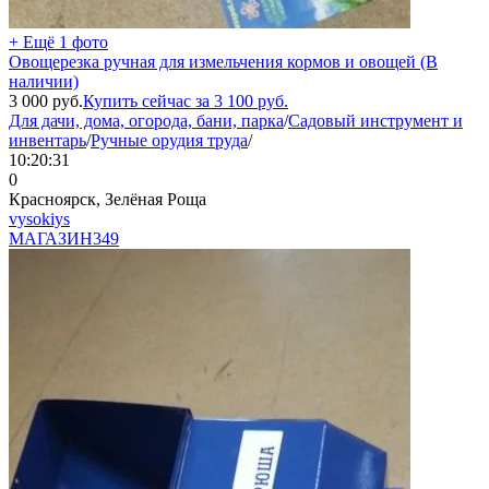
+ Ещё 1 фото
Овощерезка ручная для измельчения кормов и овощей (В
наличии)
3 000
руб.
Купить сейчас за
3 100
руб.
Для дачи, дома, огорода, бани, парка
/
Садовый инструмент и
инвентарь
/
Ручные орудия труда
/
10:20:31
0
Красноярск, Зелёная Роща
vysokiys
МАГАЗИН
349