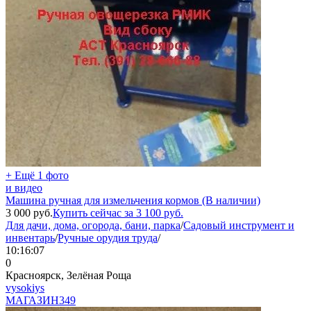
+ Ещё 1 фото
и видео
Машина ручная для измельчения кормов (В наличии)
3 000
руб.
Купить сейчас за
3 100
руб.
Для дачи, дома, огорода, бани, парка
/
Садовый инструмент и
инвентарь
/
Ручные орудия труда
/
10:16:07
0
Красноярск, Зелёная Роща
vysokiys
МАГАЗИН
349