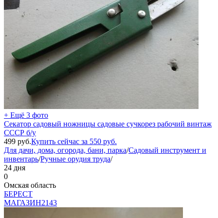
+ Ещё 3 фото
Секатор садовый ножницы садовые сучкорез рабочий винтаж
СССР б/у
499
руб.
Купить сейчас за
550
руб.
Для дачи, дома, огорода, бани, парка
/
Садовый инструмент и
инвентарь
/
Ручные орудия труда
/
24 дня
0
Омская область
БEPECT
МАГАЗИН
2143