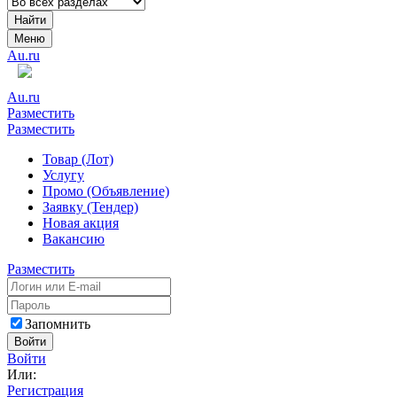
Найти
Меню
Au.ru
Au.ru
Разместить
Разместить
Товар (Лот)
Услугу
Промо (Объявление)
Заявку (Тендер)
Новая акция
Вакансию
Разместить
Запомнить
Войти
Войти
Или:
Регистрация