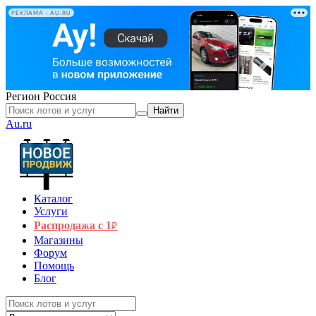
РЕКЛАМА • AU.RU
Регион
Россия
Найти
Au.ru
Каталог
Услуги
Распродажа с 1
₽
Магазины
Форум
Помощь
Блог