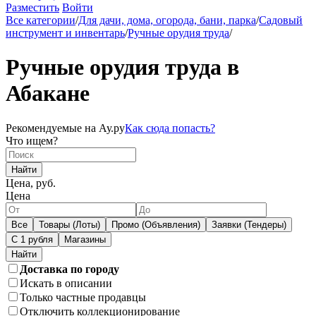
Разместить
Войти
Все категории
/
Для дачи, дома, огорода, бани, парка
/
Садовый
инструмент и инвентарь
/
Ручные орудия труда
/
Ручные орудия труда в
Абакане
Рекомендуемые на Ау.ру
Как сюда попасть?
Что ищем?
Найти
Цена, руб.
Цена
Все
Товары (Лоты)
Промо (Объявления)
Заявки (Тендеры)
С 1 рубля
Магазины
Доставка по городу
Искать в описании
Только частные продавцы
Отключить коллекционирование