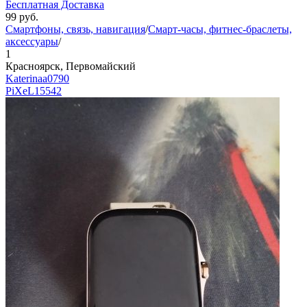
Бесплатная Доставка
99
руб.
Смартфоны, связь, навигация
/
Смарт-часы, фитнес-браслеты,
аксессуары
/
1
Красноярск, Первомайский
Katerinaa0790
PiXeL
15542