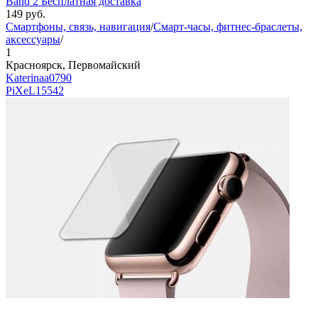
Band 2 Бесплатная доставка
149
руб.
Смартфоны, связь, навигация
/
Смарт-часы, фитнес-браслеты,
аксессуары
/
1
Красноярск, Первомайский
Katerinaa0790
PiXeL
15542