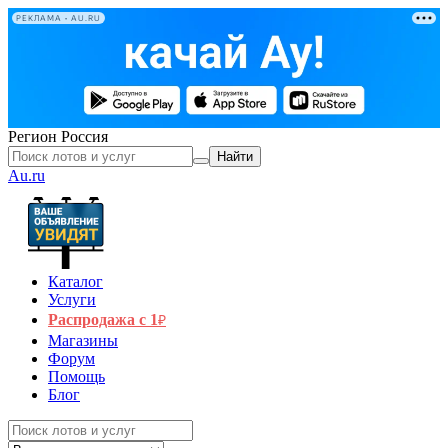
РЕКЛАМА • AU.RU
Регион
Россия
Найти
Au.ru
Каталог
Услуги
Распродажа с 1
₽
Магазины
Форум
Помощь
Блог