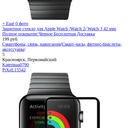
+ Ещё 0 фото
Защитное стекло для Apple Watch /Watch 2/ Watch 3 42 mm
Полное покрытие Черное Бесплатная Доставка
199
руб.
Смартфоны, связь, навигация
/
Смарт-часы, фитнес-браслеты,
аксессуары
/
5
Красноярск, Первомайский
Katerinaa0790
PiXeL
15542