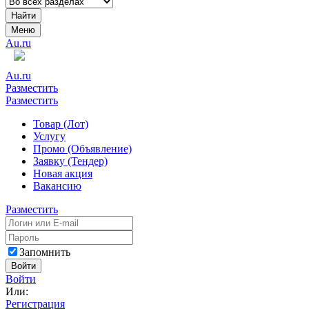
Найти
Меню
Au.ru
Au.ru
Разместить
Разместить
Товар (Лот)
Услугу
Промо (Объявление)
Заявку (Тендер)
Новая акция
Вакансию
Разместить
Запомнить
Войти
Войти
Или:
Регистрация