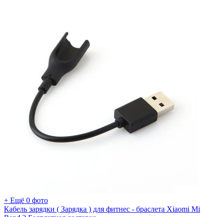
+ Ещё 0 фото
Кабель зарядки ( Зарядка ) для фитнес - браслета Xiaomi Mi