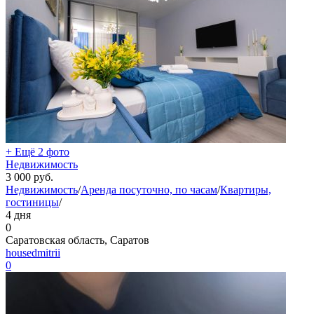
+ Ещё 2 фото
Недвижимость
3 000
руб.
Недвижимость
/
Аренда посуточно, по часам
/
Квартиры,
гостиницы
/
4 дня
0
Саратовская область, Саратов
housedmitrii
0