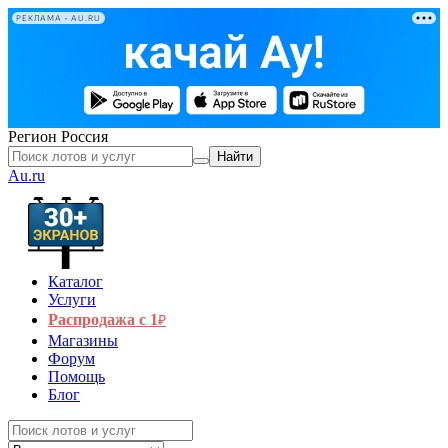
РЕКЛАМА • AU.RU
Регион
Россия
Найти
Au.ru
Каталог
Услуги
Распродажа с 1
₽
Магазины
Форум
Помощь
Блог