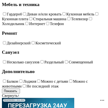
Мебель и техника
Гардероб
Диван и/или кровать
Кухонная мебель
Кухонная плита
Стиральная машина
Телевизор
Холодильник
Интернет
Телефон
Ремонт
Дизайнерский
Косметический
Санузел
Несколько санузлов
Раздельный
Совмещенный
Дополнительно
Балкон
Лоджия
Можно с детьми
Можно с
животными
Не последний этаж
Свернуть
↑
РЕКЛАМА • AU.RU