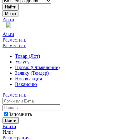
Найти
Меню
Au.ru
Au.ru
Разместить
Разместить
Товар (Лот)
Услугу
Промо (Объявление)
Заявку (Тендер)
Новая акция
Вакансию
Разместить
Запомнить
Войти
Войти
Или:
Регистрация