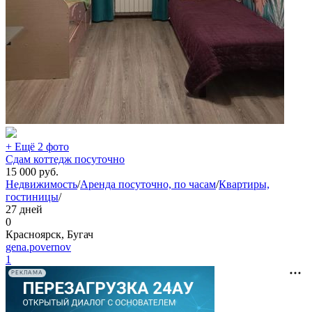
+ Ещё 2 фото
Сдам коттедж посуточно
15 000
руб.
Недвижимость
/
Аренда посуточно, по часам
/
Квартиры,
гостиницы
/
27 дней
0
Красноярск, Бугач
gena.povernov
1
РЕКЛАМА