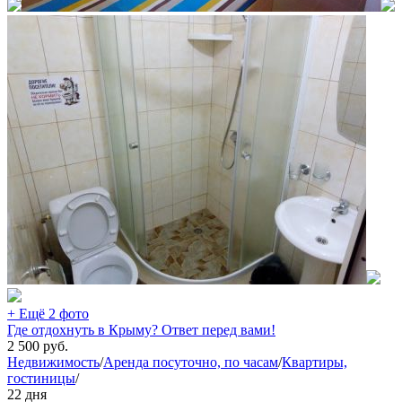
+ Ещё 2 фото
Где отдохнуть в Крыму? Ответ перед вами!
2 500
руб.
Недвижимость
/
Аренда посуточно, по часам
/
Квартиры,
гостиницы
/
22 дня