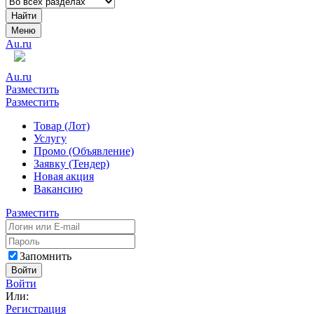
Найти
Меню
Au.ru
Au.ru
Разместить
Разместить
Товар (Лот)
Услугу
Промо (Объявление)
Заявку (Тендер)
Новая акция
Вакансию
Разместить
Запомнить
Войти
Войти
Или:
Регистрация