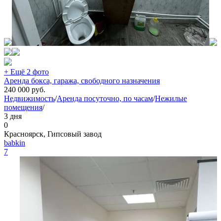
+ Ещё 2 фото
Аренда бокса, гаража, свободного назначения
240 000
руб.
Недвижимость
/
Аренда посуточно, по часам
/
Нежилые
помещения
/
3 дня
0
Красноярск, Гипсовый завод
babkin
7