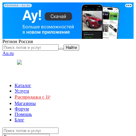
РЕКЛАМА • AU.RU
Регион
Россия
Найти
Au.ru
Каталог
Услуги
Распродажа с 1
₽
Магазины
Форум
Помощь
Блог