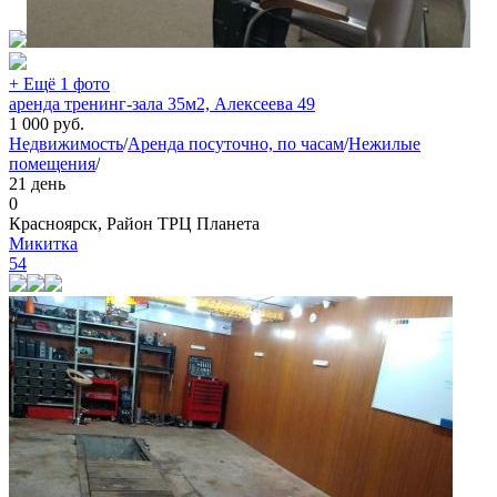
+ Ещё 1 фото
аренда тренинг-зала 35м2, Алексеева 49
1 000
руб.
Недвижимость
/
Аренда посуточно, по часам
/
Нежилые
помещения
/
21 день
0
Красноярск, Район ТРЦ Планета
Микитка
54