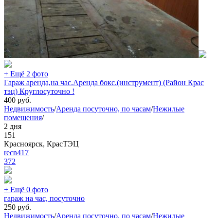
+ Ещё 2 фото
Гараж аренда,на час.Аренда бокс.(инструмент) (Район Крас
тэц) Круглосуточно !
400
руб.
Недвижимость
/
Аренда посуточно, по часам
/
Нежилые
помещения
/
2 дня
151
Красноярск, КрасТЭЦ
recn417
372
+ Ещё 0 фото
гараж на час, посуточно
250
руб.
Недвижимость
/
Аренда посуточно, по часам
/
Нежилые