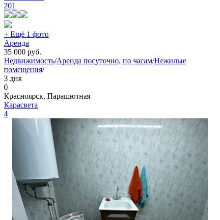
201
+ Ещё 1 фото
Аренда
35 000
руб.
Недвижимость
/
Аренда посуточно, по часам
/
Нежилые
помещения
/
3 дня
0
Красноярск, Парашютная
Карасвета
4