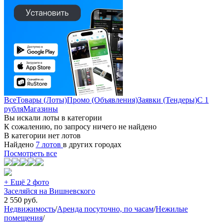
Все
Товары (Лоты)
Промо (Объявления)
Заявки (Тендеры)
С 1
рубля
Магазины
Вы искали лоты в категории
К сожалению, по запросу ничего не найдено
В категории нет лотов
Найдено
7 лотов
в других городах
Посмотреть все
+ Ещё 2 фото
Заселяйся на Вишневского
2 550
руб.
Недвижимость
/
Аренда посуточно, по часам
/
Нежилые
помещения
/