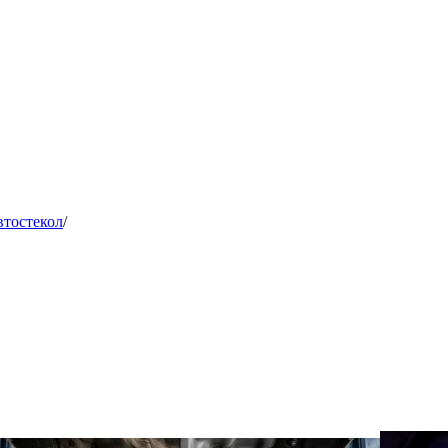
втостекол
/