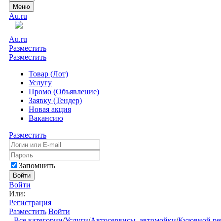
Меню
Au.ru
Au.ru
Разместить
Разместить
Товар (Лот)
Услугу
Промо (Объявление)
Заявку (Тендер)
Новая акция
Вакансию
Разместить
Запомнить
Войти
Войти
Или:
Регистрация
Разместить
Войти
Все категории
/
Услуги
/
Автосервисы, автомойки
/
Кузовной ре