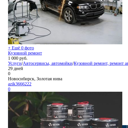
+ Ещё 0 фото
Кузовной ремонт
1 000
руб.
Услуги
/
Автосервисы, автомойки
/
Кузовной ремонт, ремонт а
29 дней
0
Новосибирск, Золотая нива
azik3666222
0