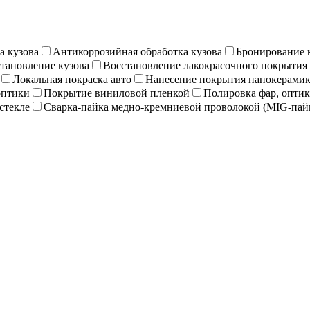
а кузова
Антикоррозийная обработка кузова
Бронирование 
тановление кузова
Восстановление лакокрасочного покрытия
Локальная покраска авто
Нанесение покрытия нанокерамика
оптики
Покрытие виниловой пленкой
Полировка фар, опти
стекле
Сварка-пайка медно-кремниевой проволокой (MIG-пай