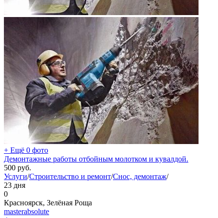
+ Ещё 0 фото
Демонтажные работы отбойным молотком и кувалдой.
500
руб.
Услуги
/
Строительство и ремонт
/
Снос, демонтаж
/
23 дня
0
Красноярск, Зелёная Роща
masterabsolute