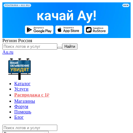
РЕКЛАМА • AU.RU
Регион
Россия
Найти
Au.ru
Каталог
Услуги
Распродажа с 1
₽
Магазины
Форум
Помощь
Блог