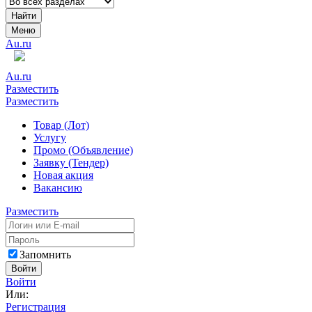
Найти
Меню
Au.ru
Au.ru
Разместить
Разместить
Товар (Лот)
Услугу
Промо (Объявление)
Заявку (Тендер)
Новая акция
Вакансию
Разместить
Запомнить
Войти
Войти
Или:
Регистрация