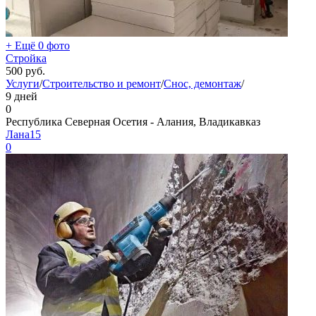
+ Ещё 0 фото
Стройка
500
руб.
Услуги
/
Строительство и ремонт
/
Снос, демонтаж
/
9 дней
0
Республика Северная Осетия - Алания, Владикавказ
Лана15
0