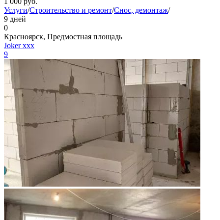
1 000
руб.
Услуги
/
Строительство и ремонт
/
Снос, демонтаж
/
9 дней
0
Красноярск, Предмостная площадь
Joker xxx
9