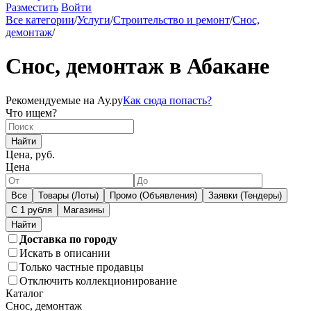
Разместить
Войти
Все категории
/
Услуги
/
Строительство и ремонт
/
Снос,
демонтаж
/
Снос, демонтаж в Абакане
Рекомендуемые на Ау.ру
Как сюда попасть?
Что ищем?
Найти
Цена, руб.
Цена
Все
Товары (Лоты)
Промо (Объявления)
Заявки (Тендеры)
С 1 рубля
Магазины
Доставка по городу
Искать в описании
Только частные продавцы
Отключить коллекционирование
Каталог
Снос, демонтаж