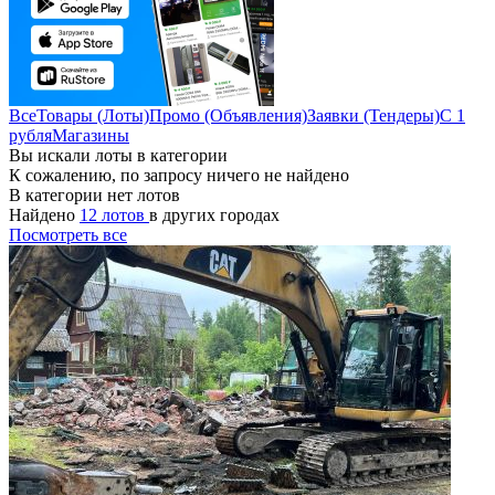
Все
Товары (Лоты)
Промо (Объявления)
Заявки (Тендеры)
С 1
рубля
Магазины
Вы искали лоты в категории
К сожалению, по запросу ничего не найдено
В категории нет лотов
Найдено
12 лотов
в других городах
Посмотреть все