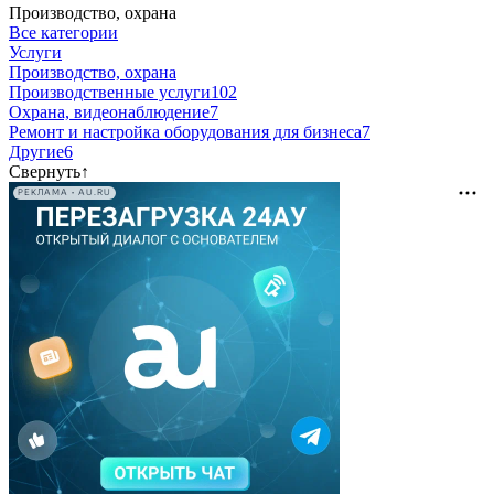
Производство, охрана
Все категории
Услуги
Производство, охрана
Производственные услуги
102
Охрана, видеонаблюдение
7
Ремонт и настройка оборудования для бизнеса
7
Другие
6
Свернуть
↑
РЕКЛАМА • AU.RU