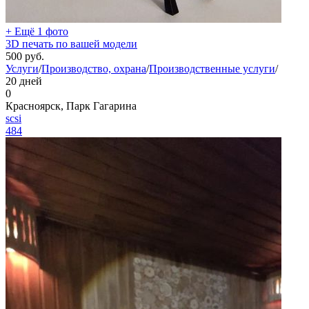
+ Ещё 1 фото
3D печать по вашей модели
500
руб.
Услуги
/
Производство, охрана
/
Производственные услуги
/
20 дней
0
Красноярск, Парк Гагарина
scsi
484