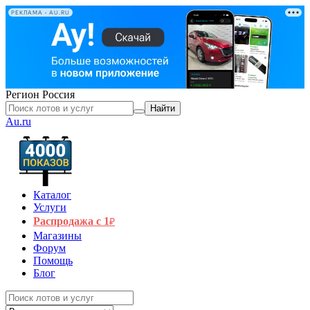
РЕКЛАМА • AU.RU
Регион
Россия
Найти
Au.ru
Каталог
Услуги
Распродажа с 1
₽
Магазины
Форум
Помощь
Блог