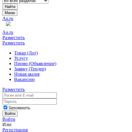
Найти
Меню
Au.ru
Au.ru
Разместить
Разместить
Товар (Лот)
Услугу
Промо (Объявление)
Заявку (Тендер)
Новая акция
Вакансию
Разместить
Запомнить
Войти
Войти
Или:
Регистрация