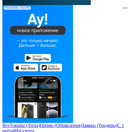
РЕКЛАМА • AU.RU
Все
Товары (Лоты)
Промо (Объявления)
Заявки (Тендеры)
С 1
рубля
Магазины