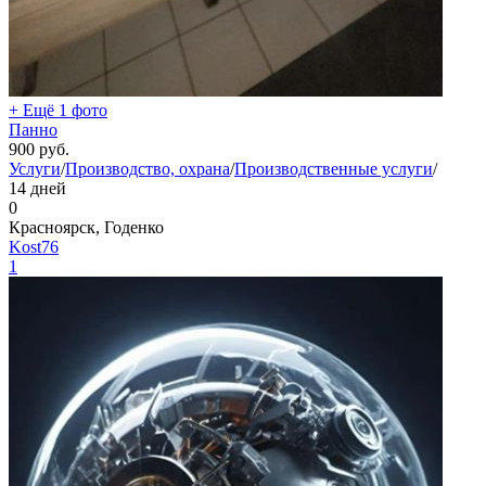
+ Ещё 1 фото
Панно
900
руб.
Услуги
/
Производство, охрана
/
Производственные услуги
/
14 дней
0
Красноярск, Годенко
Kost76
1