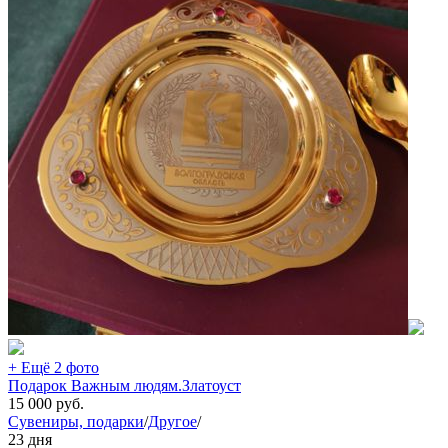
+ Ещё 2 фото
Подарок Важным людям.Златоуст
15 000
руб.
Сувениры, подарки
/
Другое
/
23 дня