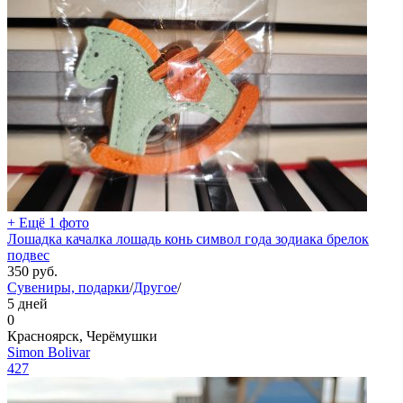
+ Ещё 1 фото
Лошадка качалка лошадь конь символ года зодиака брелок
подвес
350
руб.
Сувениры, подарки
/
Другое
/
5 дней
0
Красноярск, Черёмушки
Simon Bolivar
427