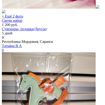
+ Ещё 2 фото
Свечи набор
1 200
руб.
Сувениры, подарки
/
Другое
/
5 дней
0
Республика Мордовия, Саранск
Татьяна В А
0