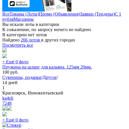
Все
Товары (Лоты)
Промо (Объявления)
Заявки (Тендеры)
С 1
рубля
Магазины
Вы искали лоты в категории
К сожалению, по запросу ничего не найдено
В категории нет лотов
Найдено
266 лотов
в других городах
Посмотреть все
+ Ещё 0 фото
Пружина на шланг для кальяна. 125мм 20мм.
100
руб.
Сувениры, подарки
/
Другое
/
14 дней
1
Красноярск, Иннокентьевский
ka4eli
7248
+ Ещё 0 фото