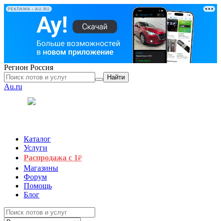
РЕКЛАМА • AU.RU
Регион
Россия
Найти
Au.ru
Каталог
Услуги
Распродажа с 1
₽
Магазины
Форум
Помощь
Блог