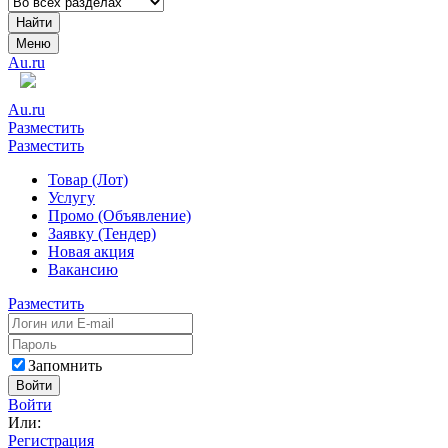
Найти
Меню
Au.ru
Au.ru
Разместить
Разместить
Товар (Лот)
Услугу
Промо (Объявление)
Заявку (Тендер)
Новая акция
Вакансию
Разместить
Запомнить
Войти
Войти
Или:
Регистрация