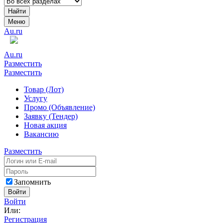
Найти
Меню
Au.ru
Au.ru
Разместить
Разместить
Товар (Лот)
Услугу
Промо (Объявление)
Заявку (Тендер)
Новая акция
Вакансию
Разместить
Запомнить
Войти
Войти
Или:
Регистрация