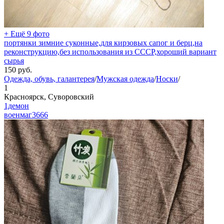
+ Ещё 9 фото
портянки зимние суконные,для кирзовых сапог и берц,на
реконструкцию,без использования из СССР,хороший вариант
сырья
150
руб.
Одежда, обувь, галантерея
/
Мужская одежда
/
Носки
/
1
Красноярск, Суворовский
1демон
военмаг
3666