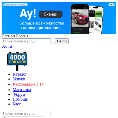
РЕКЛАМА • AU.RU
Регион
Россия
Найти
Au.ru
Каталог
Услуги
Распродажа с 1
₽
Магазины
Форум
Помощь
Блог