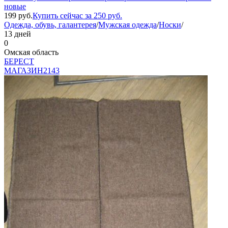
новые
199
руб.
Купить сейчас за
250
руб.
Одежда, обувь, галантерея
/
Мужская одежда
/
Носки
/
13 дней
0
Омская область
БEPECT
МАГАЗИН
2143