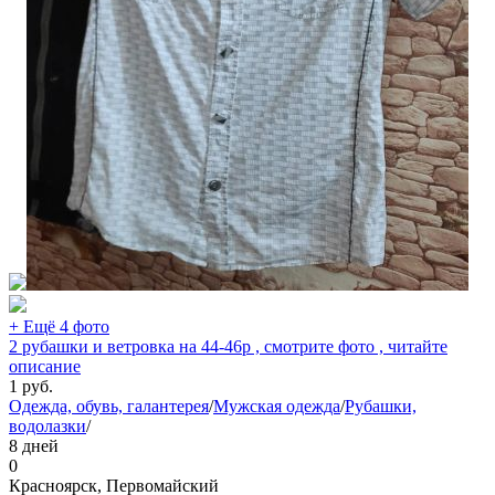
+ Ещё 4 фото
2 рубашки и ветровка на 44-46р , смотрите фото , читайте
описание
1
руб.
Одежда, обувь, галантерея
/
Мужская одежда
/
Рубашки,
водолазки
/
8 дней
0
Красноярск, Первомайский