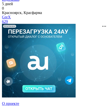
5 дней
0
Красноярск, Красфарма
GreX
629
РЕКЛАМА
О проекте