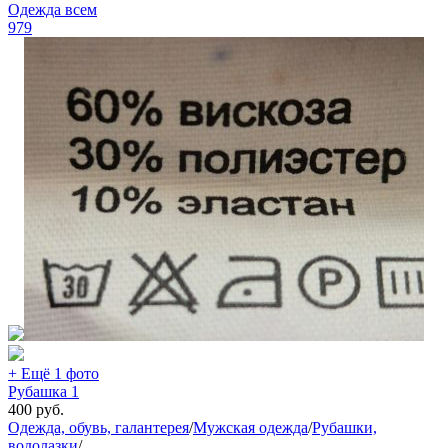
Одежда всем
979
+ Ещё 1 фото
Рубашка 1
400
руб.
Одежда, обувь, галантерея
/
Мужская одежда
/
Рубашки,
водолазки
/