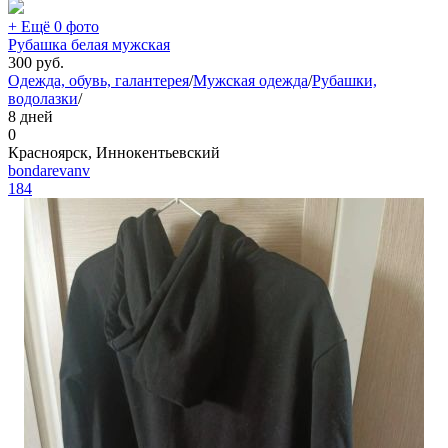
+ Ещё 0 фото
Рубашка белая мужская
300
руб.
Одежда, обувь, галантерея
/
Мужская одежда
/
Рубашки,
водолазки
/
8 дней
0
Красноярск, Иннокентьевский
bondarevanv
184