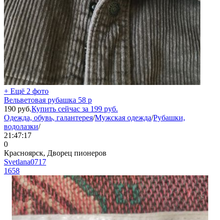
+ Ещё 2 фото
Вельветовая рубашка 58 р
190
руб.
Купить сейчас за
199
руб.
Одежда, обувь, галантерея
/
Мужская одежда
/
Рубашки,
водолазки
/
21:47:17
0
Красноярск, Дворец пионеров
Svetlana0717
1658