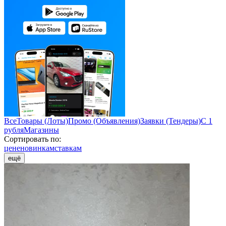
Все
Товары (Лоты)
Промо (Объявления)
Заявки (Тендеры)
С 1
рубля
Магазины
Сортировать по:
цене
новинкам
ставкам
ещё