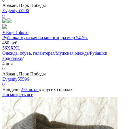
0
Абакан, Парк Победы
Evgeniy55596
0
+ Ещё 1 фото
Рубашка мужская на молнии, размер 54-56.
450
руб.
56
XXXL
Одежда, обувь, галантерея
/
Мужская одежда
/
Рубашки,
водолазки
/
4 дня
0
Абакан, Парк Победы
Evgeniy55596
0
Найдено
273 лота
в других городах
Посмотреть все