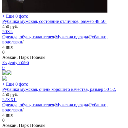
+ Ещё 0 фото
Рубашка мужская, состояние отличное, размер 48-50.
450
руб.
50
XL
Одежда, обувь, галантерея
/
Мужская одежда
/
Рубашки,
водолазки
/
4 дня
0
Абакан, Парк Победы
Evgeniy55596
0
+ Ещё 0 фото
Рубашка мужская, очень хорошего качества, размер 50-52.
450
руб.
52
XXL
Одежда, обувь, галантерея
/
Мужская одежда
/
Рубашки,
водолазки
/
4 дня
0
Абакан, Парк Победы