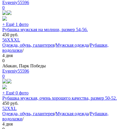
Evgeniy55596
0
+ Ещё 1 фото
Рубашка мужская на молнии, размер 54-56.
450
руб.
56
XXXL
Одежда, обувь, галантерея
/
Мужская одежда
/
Рубашки,
водолазки
/
4 дня
0
Абакан, Парк Победы
Evgeniy55596
0
+ Ещё 0 фото
Рубашка мужская, очень хорошего качества, размер 50-52.
450
руб.
52
XXL
Одежда, обувь, галантерея
/
Мужская одежда
/
Рубашки,
водолазки
/
4 дня