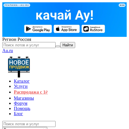
РЕКЛАМА • AU.RU
Регион
Россия
Найти
Au.ru
Каталог
Услуги
Распродажа с 1
₽
Магазины
Форум
Помощь
Блог