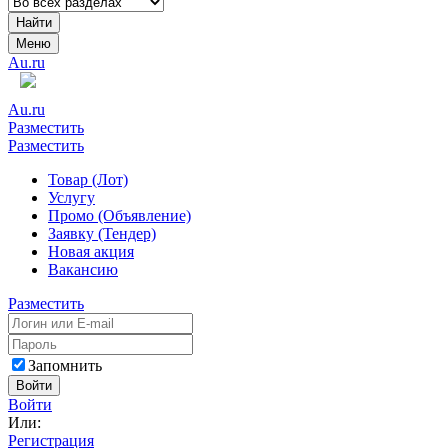
Найти
Меню
Au.ru
Au.ru
Разместить
Разместить
Товар (Лот)
Услугу
Промо (Объявление)
Заявку (Тендер)
Новая акция
Вакансию
Разместить
Запомнить
Войти
Войти
Или:
Регистрация