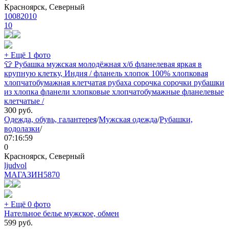
Красноярск, Северный
10082010
10
+ Ещё 1 фото
👕 Рубашка мужская молодёжная х/б фланелевая яркая в
крупную клетку, Индия / фланель хлопок 100% хлопковая
хлопчатобумажная клетчатая рубаха сорочка сорочки рубашки
из хлопка фланели хлопковые хлопчатобумажные фланелевые
клетчатые /
300
руб.
Одежда, обувь, галантерея
/
Мужская одежда
/
Рубашки,
водолазки
/
07:16:59
0
Красноярск, Северный
ljudvol
МАГАЗИН
5870
+ Ещё 0 фото
Нательное белье мужское, обмен
599
руб.