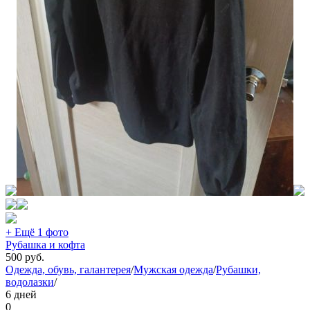
+ Ещё 1 фото
Рубашка и кофта
500
руб.
Одежда, обувь, галантерея
/
Мужская одежда
/
Рубашки,
водолазки
/
6 дней
0