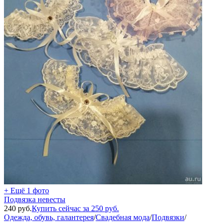
+ Ещё 1 фото
Подвязка невесты
240
руб.
Купить сейчас за
250
руб.
Одежда, обувь, галантерея
/
Свадебная мода
/
Подвязки
/