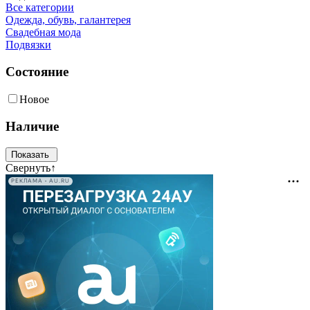
Все категории
Одежда, обувь, галантерея
Свадебная мода
Подвязки
Состояние
Новое
Наличие
Свернуть
↑
РЕКЛАМА • AU.RU