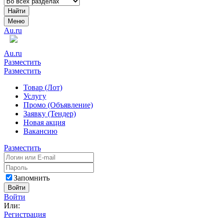
Найти
Меню
Au.ru
Au.ru
Разместить
Разместить
Товар (Лот)
Услугу
Промо (Объявление)
Заявку (Тендер)
Новая акция
Вакансию
Разместить
Запомнить
Войти
Войти
Или:
Регистрация