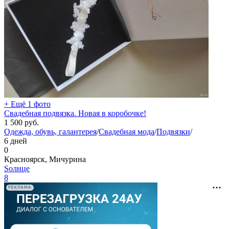
+ Ещё 1 фото
Свадебная подвязка. Новая в коробочке!
1 500
руб.
Одежда, обувь, галантерея
/
Свадебная мода
/
Подвязки
/
6 дней
0
Красноярск, Мичурина
Sолнце
8
РЕКЛАМА